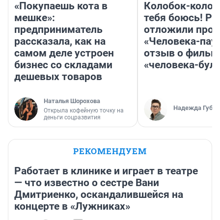
«Покупаешь кота в
Колобок-колобо
мешке»:
тебя боюсь! Ра
предприниматель
отложили прок
рассказала, как на
«Человека-пау
самом деле устроен
отзыв о фильм
бизнес со складами
«человека-бул
дешевых товаров
Наталья Шорохова
Надежда Губар
Открыла кофейную точку на
деньги соцразвития
РЕКОМЕНДУЕМ
Работает в клинике и играет в театре
— что известно о сестре Вани
Дмитриенко, оскандалившейся на
концерте в «Лужниках»