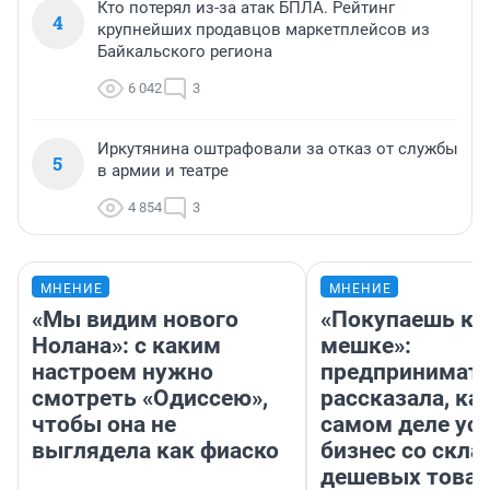
Кто потерял из-за атак БПЛА. Рейтинг
4
крупнейших продавцов маркетплейсов из
Байкальского региона
6 042
3
Иркутянина оштрафовали за отказ от службы
5
в армии и театре
4 854
3
МНЕНИЕ
МНЕНИЕ
«Мы видим нового
«Покупаешь ко
Нолана»: с каким
мешке»:
настроем нужно
предпринимат
смотреть «Одиссею»,
рассказала, как
чтобы она не
самом деле ус
выглядела как фиаско
бизнес со скл
дешевых това