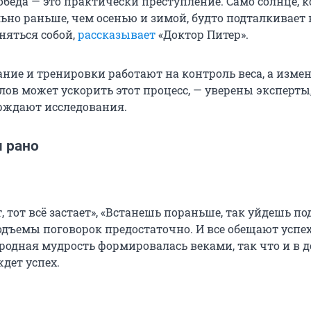
обеда — это практически преступление. Само солнце, к
ьно раньше, чем осенью и зимой, будто подталкивает 
няться собой,
рассказывает
«Доктор Питер».
ание и тренировки работают на контроль веса, а изме
ов может ускорить этот процесс, — уверены эксперты,
рждают исследования.
 рано
т, тот всё застает», «Встанешь пораньше, так уйдешь по
дъемы поговорок предостаточно. И все обещают успехи
родная мудрость формировалась веками, так что и в д
дет успех.