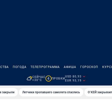
СТВА
ПОГОДА
ТЕЛЕПРОГРАММА
АФИША
ГОРОСКОП
КУРС
USD 80,93
СЕЙЧАС
4
ПРОБКИ
+30°C
EUR 93,19
е закрыли
Летчики пропавшего самолета спаслись
О`КЕЙ закрывает