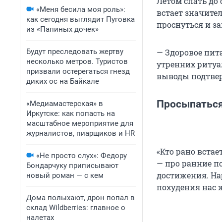
Летом спать до 
«Меня бесила моя роль»:
встает значител
как сегодня выглядит Пуговка
проснуться и за
из «Папиных дочек»
Будут преследовать жертву
— Здоровое пит
несколько метров. Туристов
утренних ритуал
призвали остерегаться гнезд
выводы подтве
диких ос на Байкале
Просыпаться
«Медиамастерская» в
Иркутске: как попасть на
масштабное мероприятие для
журналистов, пиарщиков и HR
«Кто рано встае
«Не просто слух»: Федору
— про ранние по
Бондарчуку приписывают
достижения. На
новый роман — с кем
похудения нас ж
Дома полыхают, дрон попал в
склад Wildberries: главное о
налетах