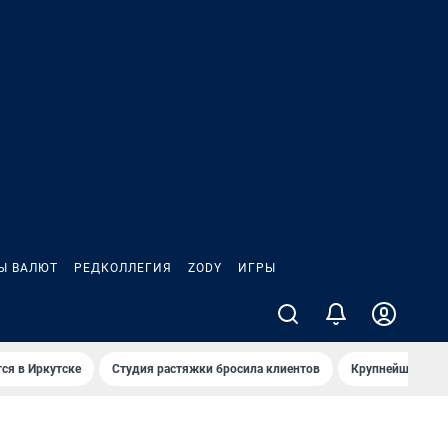
Ы ВАЛЮТ
РЕДКОЛЛЕГИЯ
ZODY
ИГРЫ
ся в Иркутске
Студия растяжки бросила клиентов
Крупнейшие про