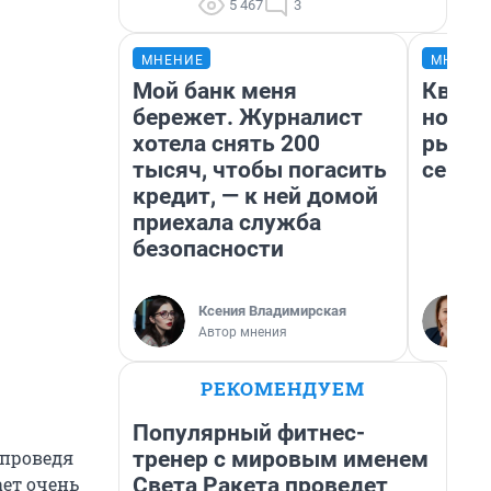
5 467
3
МНЕНИЕ
МНЕНИ
Мой банк меня
Кварт
бережет. Журналист
но де
хотела снять 200
рынок
тысяч, чтобы погасить
сейча
кредит, — к ней домой
приехала служба
безопасности
Ксения Владимирская
Автор мнения
РЕКОМЕНДУЕМ
Популярный фитнес-
тренер с мировым именем
 проведя
Света Ракета проведет
ает очень