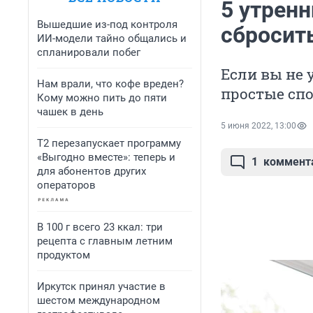
5 утрен
Вышедшие из-под контроля
сбросит
ИИ-модели тайно общались и
спланировали побег
Если вы не 
Нам врали, что кофе вреден?
простые сп
Кому можно пить до пяти
чашек в день
5 июня 2022, 13:00
Т2 перезапускает программу
«Выгодно вместе»: теперь и
1
коммент
для абонентов других
операторов
В 100 г всего 23 ккал: три
рецепта с главным летним
продуктом
Иркутск принял участие в
шестом международном