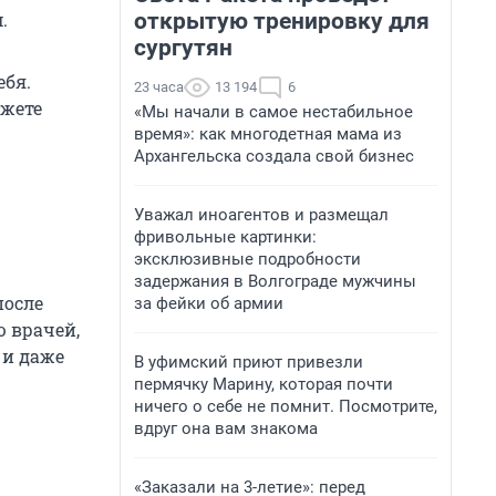
открытую тренировку для
.
сургутян
ебя.
23 часа
13 194
6
ожете
«Мы начали в самое нестабильное
время»: как многодетная мама из
Архангельска создала свой бизнес
Уважал иноагентов и размещал
фривольные картинки:
эксклюзивные подробности
задержания в Волгограде мужчины
после
за фейки об армии
ю врачей,
 и даже
В уфимский приют привезли
пермячку Марину, которая почти
ничего о себе не помнит. Посмотрите,
вдруг она вам знакома
«Заказали на 3-летие»: перед