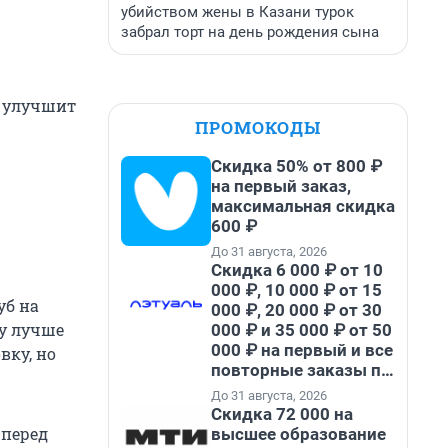
убийством жены в Казани турок
забрал торт на день рождения сына
к улучшит
ПРОМОКОДЫ
Скидка 50% от 800 ₽
на первый заказ,
максимальная скидка
600 ₽
До 31 августа, 2026
Скидка 6 000 ₽ от 10
000 ₽, 10 000 ₽ от 15
уб на
000 ₽, 20 000 ₽ от 30
му лучше
000 ₽ и 35 000 ₽ от 50
000 ₽ на первый и все
вку, но
повторные заказы по
промокоду НАБЕРИ
До 31 августа, 2026
Скидка 72 000 на
 перед
высшее образование