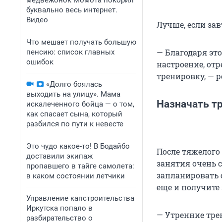
медвежонок Момота покорил
буквально весь интернет.
Видео
Лучше, если зав
Что мешает получать большую
— Благодаря эт
пенсию: список главных
ошибок
настроение, отр
тренировку, — 
«Долго боялась
выходить на улицу». Мама
Назначать тр
искалеченного бойца — о том,
как спасает сына, который
разбился по пути к невесте
Это чудо какое-то! В Бодайбо
После тяжелого 
доставили экипаж
занятия очень 
пропавшего в тайге самолета:
запланировать с
в каком состоянии летчики
еще и получите 
Управление капстроительства
Иркутска попало в
— Утренние тре
разбирательство о