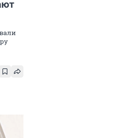
ают
звали
уру