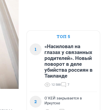
ТОП 5
«Насиловал на
1
глазах у связанных
родителей». Новый
поворот в деле
убийства россиян в
Таиланде
12 588
7
О`КЕЙ закрывается в
2
Иркутске