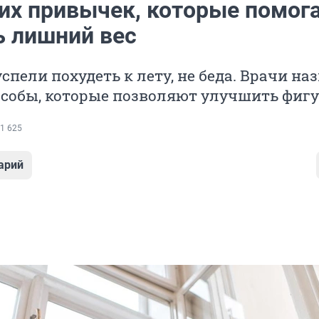
них привычек, которые помог
ь лишний вес
успели похудеть к лету, не беда. Врачи на
особы, которые позволяют улучшить фиг
1 625
арий