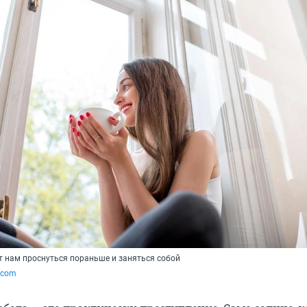
т нам проснуться пораньше и заняться собой
k.com