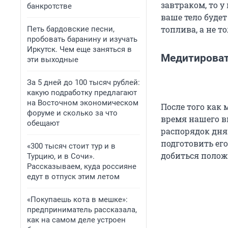
завтраком, то у
банкротстве
ваше тело буде
топлива, а не т
Петь бардовские песни,
пробовать баранину и изучать
Иркутск. Чем еще заняться в
Медитирова
эти выходные
За 5 дней до 100 тысяч рублей:
какую подработку предлагают
на Восточном экономическом
После того как 
форуме и сколько за что
время нашего в
обещают
распорядок дня
подготовить ег
«300 тысяч стоит тур и в
добиться положи
Турцию, и в Сочи».
Рассказываем, куда россияне
едут в отпуск этим летом
«Покупаешь кота в мешке»:
предприниматель рассказала,
как на самом деле устроен