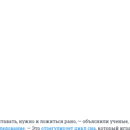
ставать, нужно и ложиться рано, — объяснили ученые,
следование
. — Это
отрегулирует цикл сна
, который игр