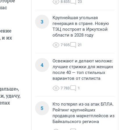
оторое
8 835
23
нас
Крупнейшая угольная
3
генерация в стране. Новую
ТЭЦ построят в Иркутской
нение
области в 2028 году
 и их
7 935
21
Освежают и делают моложе:
4
лучшие стрижки для женщин
после 40 — топ стильных
вариантов от стилиста
дальше»,
7 783
1
, удачу,
елах
Кто потерял из-за атак БПЛА.
5
Рейтинг крупнейших
продавцов маркетплейсов из
Байкальского региона