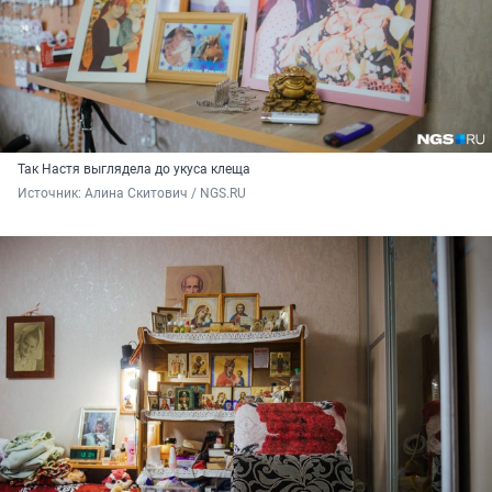
Так Настя выглядела до укуса клеща
Источник: 
Алина Скитович / NGS.RU