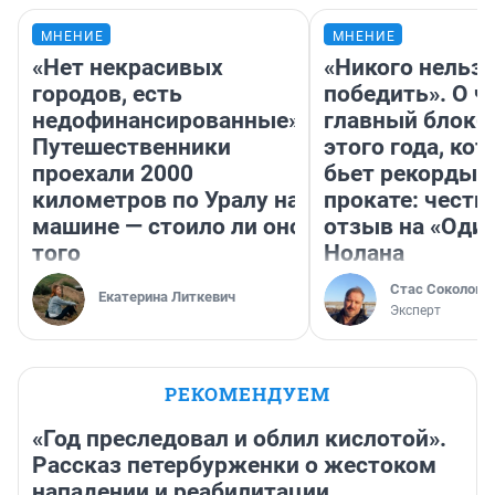
МНЕНИЕ
МНЕНИЕ
«Нет некрасивых
«Никого нельз
городов, есть
победить». О ч
недофинансированные».
главный блокб
Путешественники
этого года, ко
проехали 2000
бьет рекорды 
километров по Уралу на
прокате: честн
машине — стоило ли оно
отзыв на «Оди
того
Нолана
Стас Соколов
Екатерина Литкевич
Эксперт
РЕКОМЕНДУЕМ
«Год преследовал и облил кислотой».
Рассказ петербурженки о жестоком
нападении и реабилитации