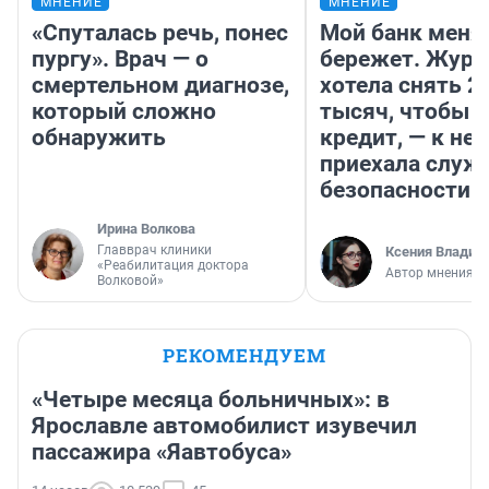
МНЕНИЕ
МНЕНИЕ
«Спуталась речь, понес
Мой банк меня
пургу». Врач — о
бережет. Журн
смертельном диагнозе,
хотела снять 2
который сложно
тысяч, чтобы п
обнаружить
кредит, — к не
приехала служ
безопасности
Ирина Волкова
Главврач клиники
Ксения Владим
«Реабилитация доктора
Автор мнения
Волковой»
РЕКОМЕНДУЕМ
«Четыре месяца больничных»: в
Ярославле автомобилист изувечил
пассажира «Яавтобуса»