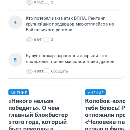
9 552
2
Кто потерял из-за атак БПЛА. Рейтинг
4
крупнейших продавцов маркетплейсов из
Байкальского региона
6 841
3
Бушует пожар, аэропорты закрыли: что
5
происходит после массовой атаки дронов
4 903
Обсудить
МНЕНИЕ
МНЕНИЕ
«Никого нельзя
Колобок-колобо
победить». О чем
тебя боюсь! Ра
главный блокбастер
отложили прок
этого года, который
«Человека-пау
бьет рекорды в
отзыв о фильм