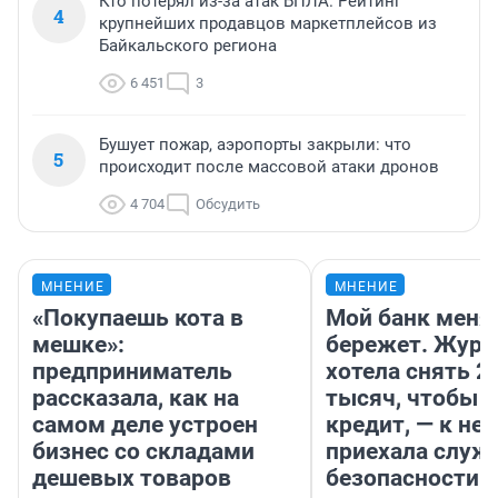
Кто потерял из-за атак БПЛА. Рейтинг
4
крупнейших продавцов маркетплейсов из
Байкальского региона
6 451
3
Бушует пожар, аэропорты закрыли: что
5
происходит после массовой атаки дронов
4 704
Обсудить
МНЕНИЕ
МНЕНИЕ
«Покупаешь кота в
Мой банк меня
мешке»:
бережет. Журн
предприниматель
хотела снять 2
рассказала, как на
тысяч, чтобы п
самом деле устроен
кредит, — к не
бизнес со складами
приехала служ
дешевых товаров
безопасности