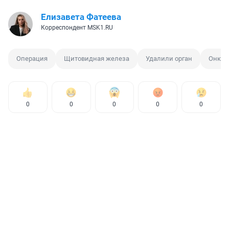
Елизавета Фатеева
Корреспондент MSK1.RU
Операция
Щитовидная железа
Удалили орган
Онкол
0
0
0
0
0