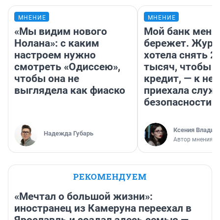
МНЕНИЕ
МНЕНИЕ
«Мы видим нового
Мой банк меня
Нолана»: с каким
бережет. Журн
настроем нужно
хотела снять 2
смотреть «Одиссею»,
тысяч, чтобы п
чтобы она не
кредит, — к не
выглядела как фиаско
приехала служ
безопасности
Ксения Владим
Надежда Губарь
Автор мнения
РЕКОМЕНДУЕМ
«Мечтал о большой жизни»:
иностранец из Камеруна переехал в