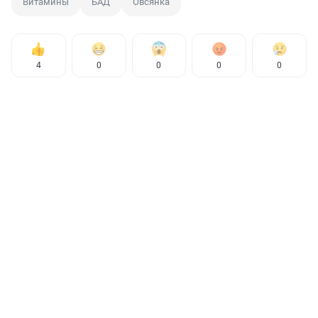
Витамины
БАД
Овсянка
4
0
0
0
0