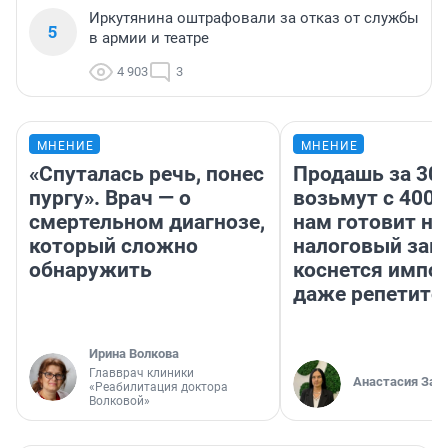
Иркутянина оштрафовали за отказ от службы
5
в армии и театре
4 903
3
МНЕНИЕ
МНЕНИЕ
«Спуталась речь, понес
Продашь за 300
пургу». Врач — о
возьмут с 4000
смертельном диагнозе,
нам готовит н
который сложно
налоговый зако
обнаружить
коснется импор
даже репетито
Ирина Волкова
Главврач клиники
Анастасия Зав
«Реабилитация доктора
Волковой»