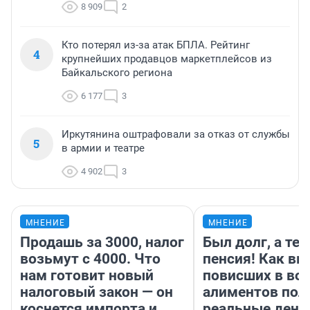
8 909
2
Кто потерял из-за атак БПЛА. Рейтинг
4
крупнейших продавцов маркетплейсов из
Байкальского региона
6 177
3
Иркутянина оштрафовали за отказ от службы
5
в армии и театре
4 902
3
МНЕНИЕ
МНЕНИЕ
Продашь за 3000, налог
Был долг, а те
возьмут с 4000. Что
пенсия! Как вм
нам готовит новый
повисших в во
налоговый закон — он
алиментов пол
коснется импорта и
реальные день