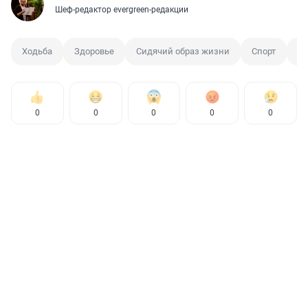
Шеф-редактор evergreen-редакции
Ходьба
Здоровье
Сидячий образ жизни
Спорт
Ф
0
0
0
0
0