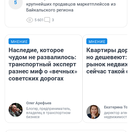
5
крупнейших продавцов маркетплейсов из
Байкальского региона
5 601
3
МНЕНИЕ
МНЕНИЕ
Наследие, которое
Квартиры дор
чудом не развалилось:
но дешевеют: 
транспортный эксперт
рынок недвиж
разнес миф о «вечных»
сейчас такой 
советских дорогах
Олег Арефьев
Екатерина Торо
Блогер, предприниматель,
владелец в транспортном
директор агентс
бизнесе
недвижимости