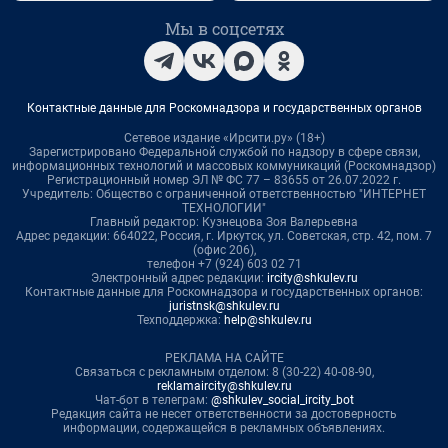
Мы в соцсетях
Контактные данные для Роскомнадзора и государственных органов
Сетевое издание «Ирсити.ру» (18+)
Зарегистрировано Федеральной службой по надзору в сфере связи,
информационных технологий и массовых коммуникаций (Роскомнадзор)
Регистрационный номер ЭЛ № ФС 77 – 83655 от 26.07.2022 г.
Учредитель: Общество с ограниченной ответственностью "ИНТЕРНЕТ
ТЕХНОЛОГИИ"
Главный редактор: Кузнецова Зоя Валерьевна
Адрес редакции: 664022, Россия, г. Иркутск, ул. Советская, стр. 42, пом. 7
(офис 206),
телефон +7 (924) 603 02 71
Электронный адрес редакции:
ircity@shkulev.ru
Контактные данные для Роскомнадзора и государственных органов:
juristnsk@shkulev.ru
Техподдержка:
help@shkulev.ru
РЕКЛАМА НА САЙТЕ
Связаться с рекламным отделом: 8 (30-22) 40-08-90,
reklamaircity@shkulev.ru
Чат-бот в телеграм:
@shkulev_social_ircity_bot
Редакция сайта не несет ответственности за достоверность
информации, содержащейся в рекламных объявлениях.