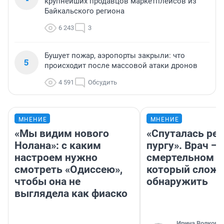
крупнейших продавцов маркетплейсов из
Байкальского региона
6 243
3
Бушует пожар, аэропорты закрыли: что
5
происходит после массовой атаки дронов
4 591
Обсудить
МНЕНИЕ
МНЕНИЕ
«Мы видим нового
«Спуталась реч
Нолана»: с каким
пургу». Врач — 
настроем нужно
смертельном д
смотреть «Одиссею»,
который слож
чтобы она не
обнаружить
выглядела как фиаско
Ирина Волкова