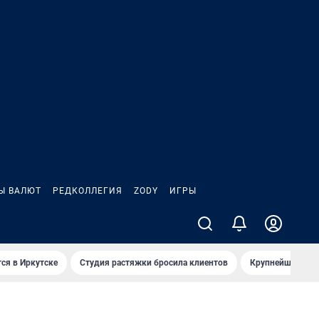
Ы ВАЛЮТ
РЕДКОЛЛЕГИЯ
ZODY
ИГРЫ
ся в Иркутске
Студия растяжки бросила клиентов
Крупнейшие про