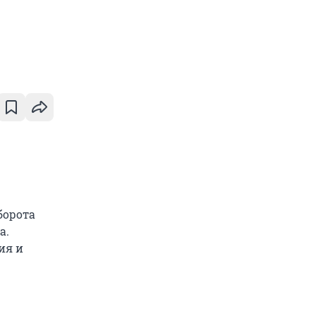
борота
а.
ия и