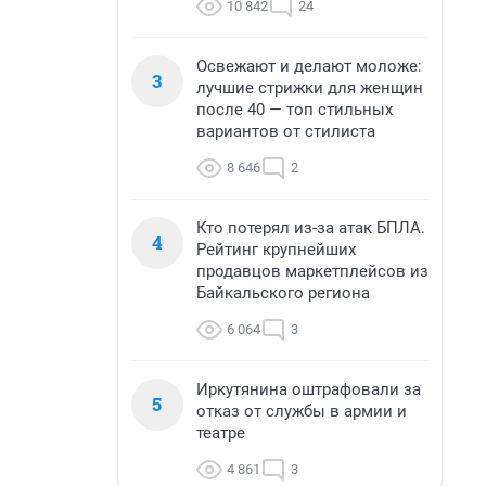
10 842
24
Освежают и делают моложе:
3
лучшие стрижки для женщин
после 40 — топ стильных
вариантов от стилиста
8 646
2
Кто потерял из-за атак БПЛА.
4
Рейтинг крупнейших
продавцов маркетплейсов из
Байкальского региона
6 064
3
Иркутянина оштрафовали за
5
отказ от службы в армии и
театре
4 861
3