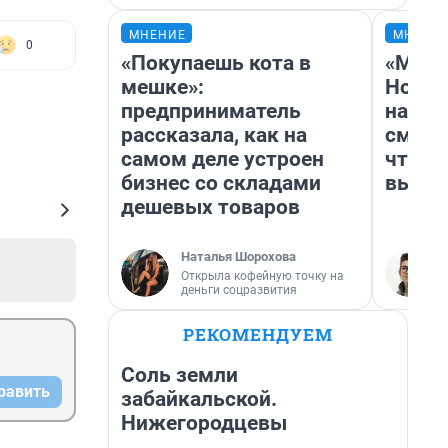
МНЕНИЕ
МНЕНИ
0
«Покупаешь кота в
«Мы в
мешке»:
Нолан
предприниматель
настр
рассказала, как на
смотр
самом деле устроен
чтобы
бизнес со складами
выгля
дешевых товаров
Наталья Шорохова
Открыла кофейную точку на
деньги соцразвития
РЕКОМЕНДУЕМ
Соль земли
равить
забайкальской.
Нижегородцевы