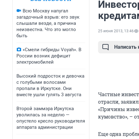
Инвесто
Всю Москву напугал
кредита
загадочный взрыв: его звук
слышали везде, а причина
неизвестна. Что это могло
25 июня 2013, 13:46
быть
Написать
«Смели гибриды Voyah». В
России возник дефицит
электромобилей
Высокий подросток и девочка
с голубыми волосами
пропали в Иркутске. Они
Частные инвест
вместе ушли гулять 3 августа
отрасли, заяви
Второй заммэра Иркутска
«Причины извес
уволилась за неделю —
кумовство», – о
опустело кресло руководителя
аппарата администрации
Еще одна пробл