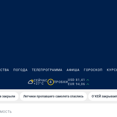
СТВА
ПОГОДА
ТЕЛЕПРОГРАММА
АФИША
ГОРОСКОП
КУРС
USD 81,41
СЕЙЧАС
4
ПРОБКИ
+27°C
EUR 94,06
е закрыли
Летчики пропавшего самолета спаслись
О`КЕЙ закрывает
МОСТЬ