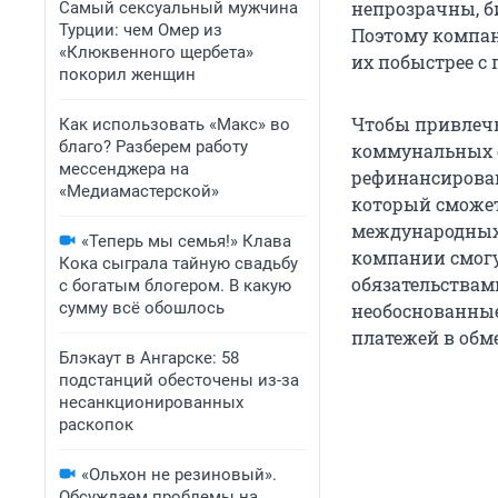
непрозрачны, б
Самый сексуальный мужчина
Турции: чем Омер из
Поэтому компан
«Клюквенного щербета»
их побыстрее с
покорил женщин
Чтобы привлечь
Как использовать «Макс» во
благо? Разберем работу
коммунальных о
мессенджера на
рефинансирован
«Медиамастерской»
который сможет
международных 
«Теперь мы семья!» Клава
компании смогу
Кока сыграла тайную свадьбу
обязательствам
с богатым блогером. В какую
сумму всё обошлось
необоснованные
платежей в обм
Блэкаут в Ангарске: 58
подстанций обесточены из-за
несанкционированных
раскопок
«Ольхон не резиновый».
Обсуждаем проблемы на