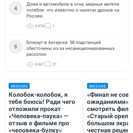
Дома и автомобили в огне, мирные жители
4
погибли: что известно о налетах дронов на
Россию
4 974
1
Блэкаут в Ангарске: 58 подстанций
5
обесточены из-за несанкционированных
раскопок
4 867
27
МНЕНИЕ
МНЕНИЕ
Колобок-колобок, я
«Финал не совп
тебя боюсь! Ради чего
ожиданиями»: 
отложили прокат
смотреть фил
«Человека-паука» —
«Старый орел» 
отзыв о фильме про
большом экран
«человека-булку»
честная рецен