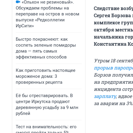
«Ольхон не резиновый».
Следствие возб
Обсуждаем проблемы на
переправе на остров в новом
Сергея Борзова
выпуске «Редколлегии
комплексе груп
ИрСити»
октября местн
начальника гор
Быстро покраснеют: как
Константина К
соспеть зеленые помидоры
дома — пять самых
эффективных способов
Утром 18 сентя
прорыв паропр
Как приготовить настоящее
Борзов получил
мороженое дома: 3
на предприятии
проверенных рецепта
инцидента сотр
Её бы отреставрировать. В
зарплату
, вдво
центре Иркутска продают
за аварии на 3%
деревянную усадьбу за 9 млн
рублей
Тест на внимательность: его
смогут пройти только 5%