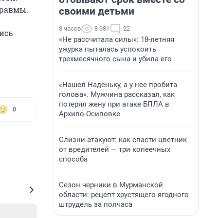
травмы.
своими детьми
8 часов
8 981
22
ись
«Не рассчитала силы»: 18-летняя
ужурка пыталась успокоить
трехмесячного сына и убила его
«Нашел Наденьку, а у нее пробита
голова». Мужчина рассказал, как
потерял жену при атаке БПЛА в
0
Архипо-Осиповке
Слизни атакуют: как спасти цветник
от вредителей — три копеечных
способа
Сезон черники в Мурманской
области: рецепт хрустящего ягодного
штрудель за полчаса