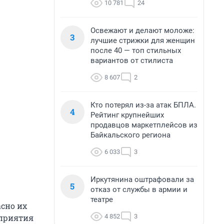
10 781
24
Освежают и делают моложе:
3
лучшие стрижки для женщин
после 40 — топ стильных
вариантов от стилиста
8 607
2
Кто потерял из-за атак БПЛА.
4
Рейтинг крупнейших
продавцов маркетплейсов из
Байкальского региона
6 033
3
Иркутянина оштрафовали за
5
отказ от службы в армии и
театре
асно их
4 852
3
дприятия