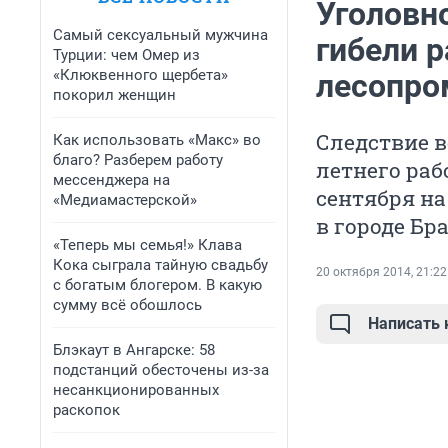
Уголовн
Самый сексуальный мужчина
гибели р
Турции: чем Омер из
«Клюквенного щербета»
лесопро
покорил женщин
Следствие в
Как использовать «Макс» во
благо? Разберем работу
летнего раб
мессенджера на
сентября н
«Медиамастерской»
в городе Бр
«Теперь мы семья!» Клава
Кока сыграла тайную свадьбу
20 октября 2014, 21:22
с богатым блогером. В какую
сумму всё обошлось
Написать
Блэкаут в Ангарске: 58
подстанций обесточены из-за
несанкционированных
раскопок