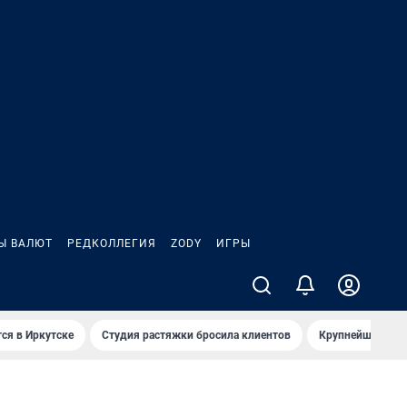
Ы ВАЛЮТ
РЕДКОЛЛЕГИЯ
ZODY
ИГРЫ
ся в Иркутске
Студия растяжки бросила клиентов
Крупнейшие про