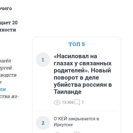
очего
щает 20
нности
ТОП 5
«Насиловал на
1
ошёл
глазах у связанных
ергей
родителей». Новый
зводств
поворот в деле
е
убийства россиян в
али
Таиланде
тва из-
13 304
7
О`КЕЙ закрывается в
2
Иркутске