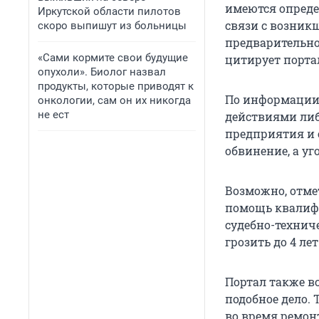
имеются опреде
Иркутской области пилотов
связи с возник
скоро выпишут из больницы
предварительног
«Сами кормите свои будущие
цитирует порта
опухоли». Биолог назвал
продукты, которые приводят к
По информации 
онкологии, сам он их никогда
не ест
действиями либ
предприятия и 
обвинение, а уг
Возможно, отме
помощь квалифи
судебно-техниче
грозить до 4 л
Портал также вс
подобное дело.
во время ремонт