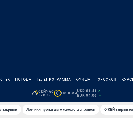
СТВА
ПОГОДА
ТЕЛЕПРОГРАММА
АФИША
ГОРОСКОП
КУРС
USD 81,41
СЕЙЧАС
6
ПРОБКИ
+28°C
EUR 94,06
е закрыли
Летчики пропавшего самолета спаслись
О`КЕЙ закрывает