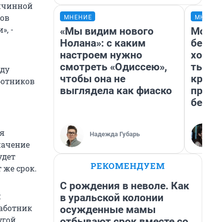
ричинной
нов
МНЕНИЕ
МНЕНИ
», -
«Мы видим нового
Мой б
Нолана»: с каким
береж
настроем нужно
хотел
смотреть «Одиссею»,
тысяч
жду
чтобы она не
креди
ботников
выглядела как фиаско
приех
безоп
ся
Надежда Губарь
начение
удет
РЕКОМЕНДУЕМ
 же срок.
С рождения в неволе. Как
и
в уральской колонии
работник
осужденные мамы
угой.
отбывают срок вместе со