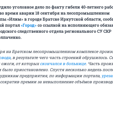
удило уголовное дело по факту гибели 40-летнего раб
 во время аварии 18 сентября на лесопромышленном
пы «Илим» в городе Братске Иркутской области, сооб
ый портал
«Город»
со ссылкой на исполняющего обяза
одского следственного отдела регионального СУ СКР
олпаченко.
бря на Братском лесопромышленном комплексе произ
овода
, в результате чего часть строений обрушилось. С
 ожоги, от которых
скончался в больнице
. Часть прои
 было приостановлено. Спустя несколько недель посл
удникам предприятия, по информации портала,
урез
е сократив премии за невыполнение объёмов производс
.