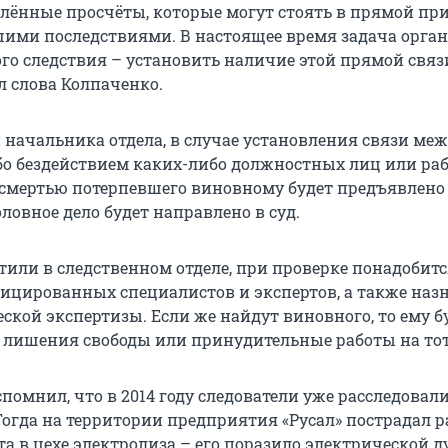
лённые просчёты, которые могут стоять в прямой п
шими последствиями. В настоящее время задача орга
о следствия – установить наличие этой прямой связи
л слова Колпаченко.
начальника отдела, в случае установления связи ме
о бездействием каких-либо должностных лиц или ра
смертью потерпевшего виновному будет предъявлено
оловное дело будет направлено в суд.
тили в следственном отделе, при проверке понадобит
цированных специалистов и экспертов, а также наз
ской экспертизы. Если же найдут виновного, то ему б
ет лишения свободы или принудительные работы на тот
помнил, что в 2014 году следователи уже расследовал
 Тогда на территории предприятия «Русал» пострадал 
а в цехе электролиза – его поразило электрической д