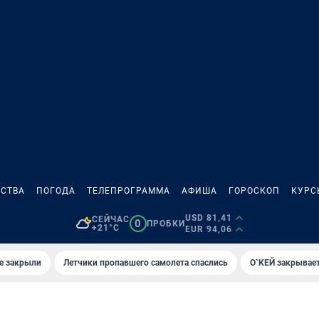
СТВА
ПОГОДА
ТЕЛЕПРОГРАММА
АФИША
ГОРОСКОП
КУРС
USD 81,41
СЕЙЧАС
0
ПРОБКИ
+21°C
EUR 94,06
е закрыли
Летчики пропавшего самолета спаслись
О`КЕЙ закрывает