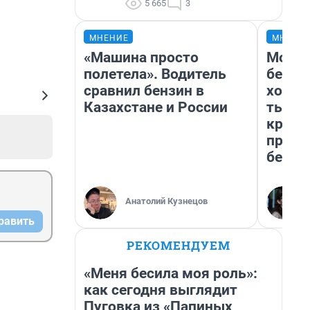
5 665
3
МНЕНИЕ
МНЕНИ
«Машина просто
Мой б
полетела». Водитель
береж
сравнил бензин в
хотел
Казахстане и России
тысяч
креди
приех
безоп
Анатолий Кузнецов
равить
РЕКОМЕНДУЕМ
«Меня бесила моя роль»:
как сегодня выглядит
Пуговка из «Папиных