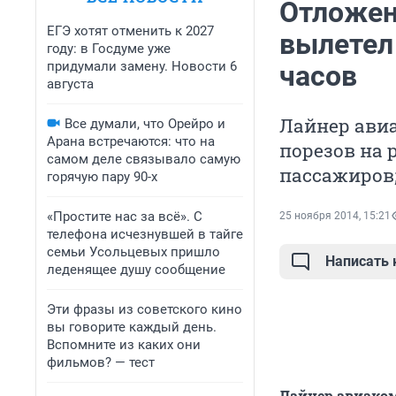
Отложен
ЕГЭ хотят отменить к 2027
вылетел 
году: в Госдуме уже
придумали замену. Новости 6
часов
августа
Лайнер ави
Все думали, что Орейро и
Арана встречаются: что на
порезов на 
самом деле связывало самую
пассажиров;
горячую пару 90-х
«Простите нас за всё». С
25 ноября 2014, 15:21
телефона исчезнувшей в тайге
семьи Усольцевых пришло
Написать
леденящее душу сообщение
Эти фразы из советского кино
вы говорите каждый день.
Вспомните из каких они
фильмов? — тест
Лайнер авиаком