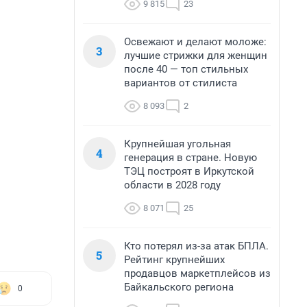
9 815
23
Освежают и делают моложе:
3
лучшие стрижки для женщин
после 40 — топ стильных
вариантов от стилиста
8 093
2
Крупнейшая угольная
4
генерация в стране. Новую
ТЭЦ построят в Иркутской
области в 2028 году
8 071
25
Кто потерял из-за атак БПЛА.
5
Рейтинг крупнейших
продавцов маркетплейсов из
Байкальского региона
0