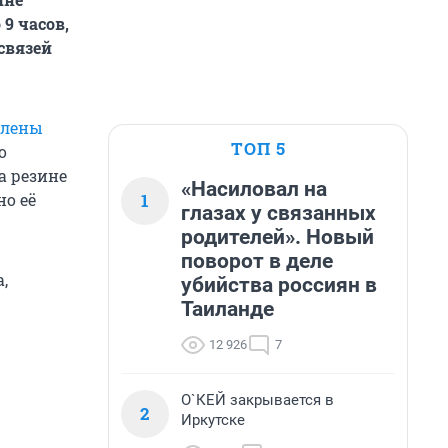
 9 часов,
связей
лены
ТОП 5
о
а резине
«Насиловал на
1
о её
глазах у связанных
родителей». Новый
поворот в деле
,
убийства россиян в
Таиланде
12 926
7
О`КЕЙ закрывается в
2
Иркутске