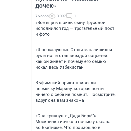
дочек»
7 часов
3 097
1
«Все еще в шоке»: сыну Трусовой
исполнился год — трогательный пост
и фото
«Я не жалуюсь». Строитель лишился
рук и ног и стал звездой соцсетей:
как он живет и почему его семью
искал весь Узбекистан
В уфимский приют привезли
пермячку Марину, которая почти
ничего о себе не помнит. Посмотрите,
вдруг она вам знакома
«Она крикнула: „Дядя Боря!“»
Москвичка исчезла ночью у океана
во Вьетнаме. Что произошло в