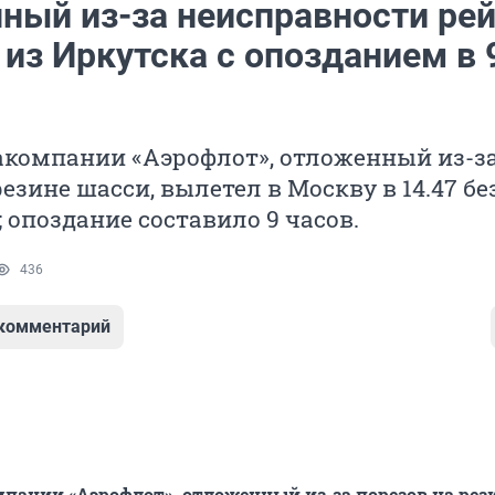
ный из-за неисправности ре
из Иркутска с опозданием в 
акомпании «Аэрофлот», отложенный из-з
резине шасси, вылетел в Москву в 14.47 бе
 опоздание составило 9 часов.
436
 комментарий
пании «Аэрофлот», отложенный из-за порезов на рез