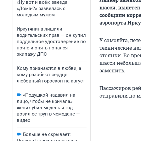
«Ну вот и всё»: звезда
шасси, вылетел 
«Дома-2» развелась с
сообщили корре
молодым мужем
аэропорта Ирку
Иркутянина лишили
водительских прав — он купил
У самолёта, лет
поддельное удостоверение по
технические не
почте и опять попался
экипажу ДПС
стоянки. Во вр
шасси небольши
Кому признаются в любви, а
заменить.
кому разобьют сердце:
любовный гороскоп на август
Пассажиров рейс
«Подушкой надавил на
отправили по ма
лицо, чтобы не кричала»:
жених убил модель и год
возил ее труп в чемодане —
видео
Больше не скрывает:
Полина Гагарина показала