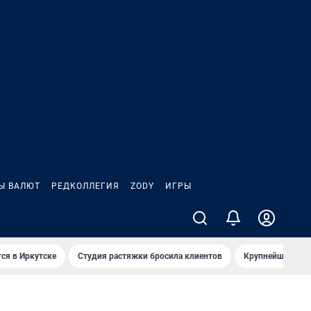
Ы ВАЛЮТ
РЕДКОЛЛЕГИЯ
ZODY
ИГРЫ
ся в Иркутске
Студия растяжки бросила клиентов
Крупнейшие про