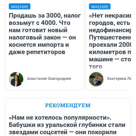
МНЕНИЕ
МНЕНИЕ
Продашь за 3000, налог
«Нет некрасив
возьмут с 4000. Что
городов, есть
нам готовит новый
недофинансиро
налоговый закон — он
Путешественн
коснется импорта и
проехали 2000
даже репетиторов
километров по 
машине — стои
того
Анастасия Завгородняя
Екатерина Лит
РЕКОМЕНДУЕМ
«Нам не хотелось популярности».
Бабушки из уральской глубинки стали
звездами соцсетей — они покорили