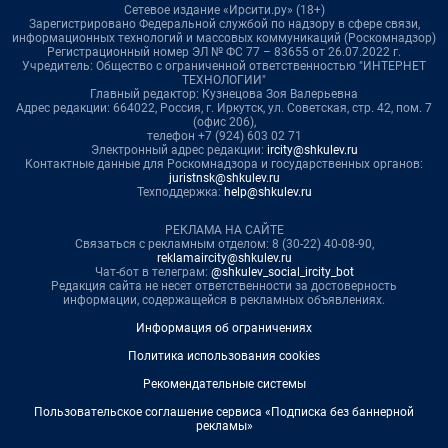
Сетевое издание «Ирсити.ру» (18+)
Зарегистрировано Федеральной службой по надзору в сфере связи,
информационных технологий и массовых коммуникаций (Роскомнадзор)
Регистрационный номер ЭЛ № ФС 77 – 83655 от 26.07.2022 г.
Учредитель: Общество с ограниченной ответственностью "ИНТЕРНЕТ
ТЕХНОЛОГИИ"
Главный редактор: Кузнецова Зоя Валерьевна
Адрес редакции: 664022, Россия, г. Иркутск, ул. Советская, стр. 42, пом. 7
(офис 206),
телефон +7 (924) 603 02 71
Электронный адрес редакции:
ircity@shkulev.ru
Контактные данные для Роскомнадзора и государственных органов:
juristnsk@shkulev.ru
Техподдержка:
help@shkulev.ru
РЕКЛАМА НА САЙТЕ
Связаться с рекламным отделом: 8 (30-22) 40-08-90,
reklamaircity@shkulev.ru
Чат-бот в телеграм:
@shkulev_social_ircity_bot
Редакция сайта не несет ответственности за достоверность
информации, содержащейся в рекламных объявлениях.
Информация об ограничениях
Политика использования cookies
Рекомендательные системы
Пользовательское соглашение сервиса «Подписка без баннерной
рекламы»