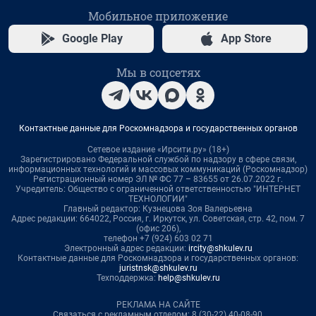
Мобильное приложение
Google Play
App Store
Мы в соцсетях
Контактные данные для Роскомнадзора и государственных органов
Сетевое издание «Ирсити.ру» (18+)
Зарегистрировано Федеральной службой по надзору в сфере связи,
информационных технологий и массовых коммуникаций (Роскомнадзор)
Регистрационный номер ЭЛ № ФС 77 – 83655 от 26.07.2022 г.
Учредитель: Общество с ограниченной ответственностью "ИНТЕРНЕТ
ТЕХНОЛОГИИ"
Главный редактор: Кузнецова Зоя Валерьевна
Адрес редакции: 664022, Россия, г. Иркутск, ул. Советская, стр. 42, пом. 7
(офис 206),
телефон +7 (924) 603 02 71
Электронный адрес редакции:
ircity@shkulev.ru
Контактные данные для Роскомнадзора и государственных органов:
juristnsk@shkulev.ru
Техподдержка:
help@shkulev.ru
РЕКЛАМА НА САЙТЕ
Связаться с рекламным отделом: 8 (30-22) 40-08-90,