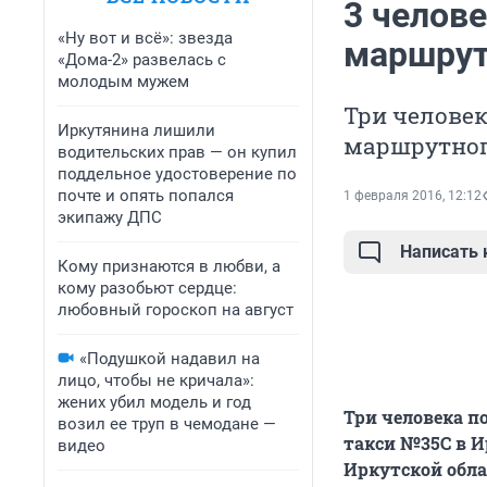
3 челов
«Ну вот и всё»: звезда
маршрут
«Дома-2» развелась с
молодым мужем
Три челове
Иркутянина лишили
маршрутного
водительских прав — он купил
поддельное удостоверение по
почте и опять попался
1 февраля 2016, 12:12
экипажу ДПС
Написать
Кому признаются в любви, а
кому разобьют сердце:
любовный гороскоп на август
«Подушкой надавил на
лицо, чтобы не кричала»:
жених убил модель и год
Три человека 
возил ее труп в чемодане —
такси №35С в И
видео
Иркутской обла