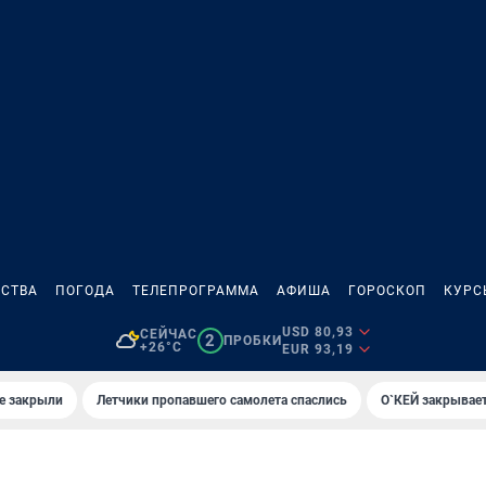
СТВА
ПОГОДА
ТЕЛЕПРОГРАММА
АФИША
ГОРОСКОП
КУРС
USD 80,93
СЕЙЧАС
2
ПРОБКИ
+26°C
EUR 93,19
е закрыли
Летчики пропавшего самолета спаслись
О`КЕЙ закрывает