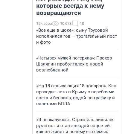
которые всегда к нему
возвращаются
15 часов
10 673
10
«Все еще в шоке»: сыну Трусовой
исполнился год — трогательный пост
и фото
«Четырех мужей потеряла»: Прохор
Шаляпин проболтался о новой
возлюбленной
«На 18 отдыхающих 18 поваров». Как
проходит лето в Крыму с перебоями
света и бензина, водой по графику и
налетами БПЛА
«Я не жалуюсь». Строитель лишился
рук и ног и стал звездой соцсетей:
как он живет и почему его семью