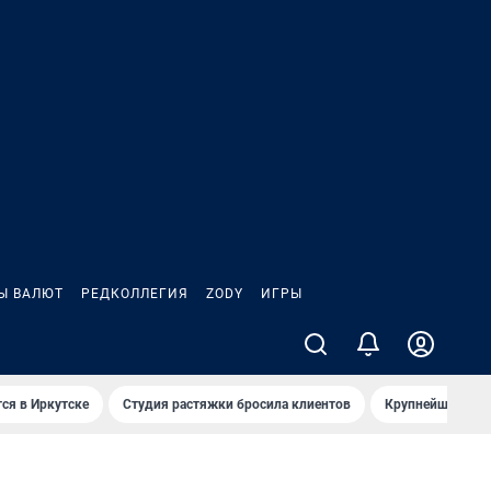
Ы ВАЛЮТ
РЕДКОЛЛЕГИЯ
ZODY
ИГРЫ
ся в Иркутске
Студия растяжки бросила клиентов
Крупнейшие про