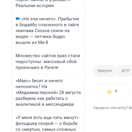
Реальная история
«Не ели ничего». Прибытие
в Бодайбо спасенного в тайге
экипажа Cessna сняли на
видео — летчики бодро
вышли из Ми-8
Множество сайтов враз стали
недоступны: массовый сбой
произошел в Рунете
Иркутск
ДТП
«Макс» бесит и ничего
непонятно? На
0
«Медиамастерской» 28 августа
разберем, как работать с
аналитикой в мессенджере
Увидели опечатку? В
«У меня есть еще пять минут»:
фельдшер скорой — о борьбе
со смертью, самых сложных