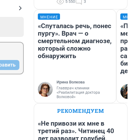
5 550
3
МНЕНИЕ
МНЕНИ
«Спуталась речь, понес
«Поку
пургу». Врач — о
мешке
смертельном диагнозе,
предп
который сложно
расска
обнаружить
самом
бизне
равить
дешев
Ирина Волкова
Главврач клиники
«Реабилитация доктора
Волковой»
РЕКОМЕНДУЕМ
«Не привози их мне в
третий раз». Читинец 40
лет разводит голубей,