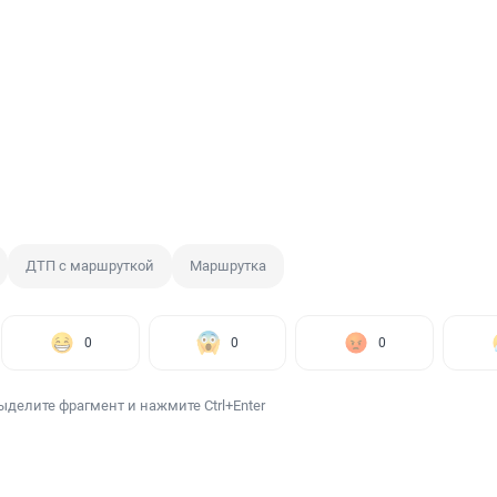
ДТП с маршруткой
Маршрутка
0
0
0
ыделите фрагмент и нажмите Ctrl+Enter