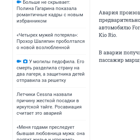
Больше не скрывает:
Полина Гагарина показала
Авария произош
романтичные кадры с новым
предварительно
избранником
автомобилю For
Kio Rio.
«Четырех мужей потеряла»:
Прохор Шаляпин проболтался
о новой возлюбленной
В аварии получ
пассажир маршр
У могилы педофила. Его
смерть разделила страну на
два лагеря, а защитника детей
отправила за решетку
Летчики Cessna назвали
причину жесткой посадки в
иркутской тайге. Росавиация
считает это аварией
«Меня годами преследует
бывшая любовница мужа: она
портит жилье и угрожает».