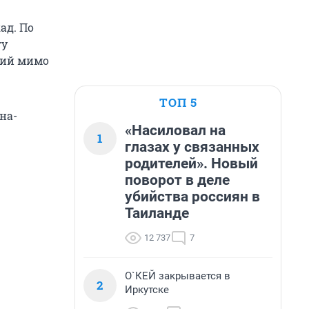
ад. По
гу
щий мимо
ТОП 5
на-
«Насиловал на
1
глазах у связанных
родителей». Новый
поворот в деле
убийства россиян в
Таиланде
12 737
7
О`КЕЙ закрывается в
2
Иркутске