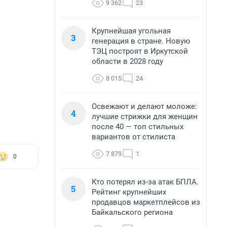
9 362
23
Крупнейшая угольная
3
генерация в стране. Новую
ТЭЦ построят в Иркутской
области в 2028 году
8 015
24
Освежают и делают моложе:
4
лучшие стрижки для женщин
после 40 — топ стильных
вариантов от стилиста
7 879
1
0
Кто потерял из-за атак БПЛА.
5
Рейтинг крупнейших
продавцов маркетплейсов из
Байкальского региона