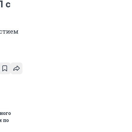
П с
астием
ного
и по