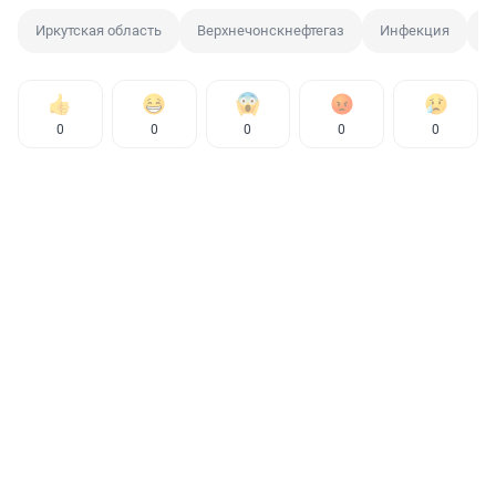
Иркутская область
Верхнечонскнефтегаз
Инфекция
К
0
0
0
0
0