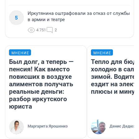
Иркутянина оштрафовали за отказ от службы
5
в армии и театре
4 751
2
МНЕНИЕ
МНЕНИЕ
Был долг, а теперь —
Тепло для бюд
пенсия! Как вместо
холодно в сало
повисших в воздухе
зимой. Водител
алиментов получать
ездит на элект
реальные деньги:
плюсы и мину
разбор иркутского
юриста
Маргарита Ярошенко
Денис Дедюхи