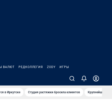
Ы ВАЛЮТ
РЕДКОЛЛЕГИЯ
ZODY
ИГРЫ
ся в Иркутске
Студия растяжки бросила клиентов
Крупнейшие про