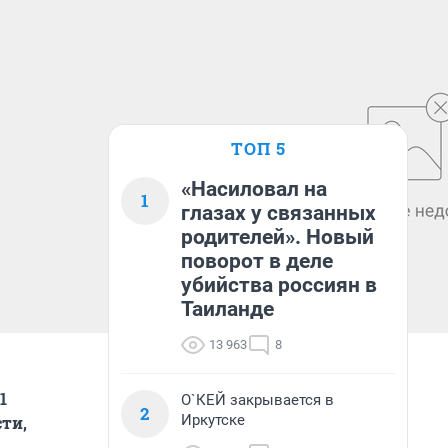
ТОП 5
«Насиловал на
1
глазах у связанных
родителей». Новый
поворот в деле
убийства россиян в
Таиланде
13 963
8
1
О`КЕЙ закрывается в
2
Иркутске
ти,