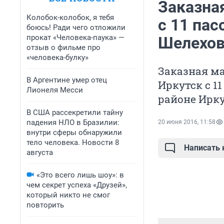
Заказна
Колобок-колобок, я тебя
с 11 па
боюсь! Ради чего отложили
прокат «Человека-паука» —
Шелехов
отзыв о фильме про
«человека-булку»
Заказная ма
В Аргентине умер отец
Иркутск с 1
Лионеля Месси
районе Ирку
В США рассекретили тайну
падения НЛО в Бразилии:
20 июня 2016, 11:58
внутри сферы обнаружили
тело человека. Новости 8
Написать
августа
«Это всего лишь шоу»: в
чем секрет успеха «Друзей»,
который никто не смог
повторить