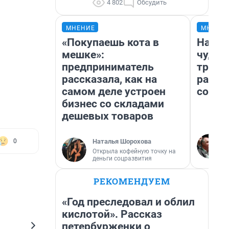
4 802
Обсудить
МНЕНИЕ
МНЕНИ
«Покупаешь кота в
Насле
мешке»:
чудом
предприниматель
транс
рассказала, как на
разне
самом деле устроен
совет
бизнес со складами
дешевых товаров
Наталья Шорохова
0
Открыла кофейную точку на
деньги соцразвития
РЕКОМЕНДУЕМ
«Год преследовал и облил
кислотой». Рассказ
петербурженки о