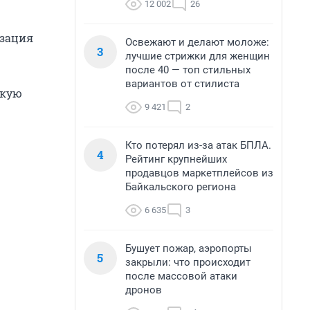
12 002
26
изация
Освежают и делают моложе:
3
лучшие стрижки для женщин
после 40 — топ стильных
вариантов от стилиста
скую
9 421
2
Кто потерял из-за атак БПЛА.
4
Рейтинг крупнейших
продавцов маркетплейсов из
Байкальского региона
6 635
3
Бушует пожар, аэропорты
5
закрыли: что происходит
после массовой атаки
дронов