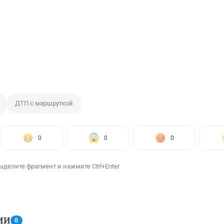
ДТП с маршруткой
0
0
0
ыделите фрагмент и нажмите Ctrl+Enter
ИИ
0