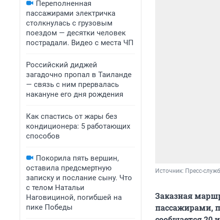
Переполненная
пассажирами электричка
столкнулась с грузовым
поездом — десятки человек
пострадали. Видео с места ЧП
Российский диджей
загадочно пропал в Таиланде
— связь с ним прервалась
накануне его дня рождения
Как спастись от жары без
кондиционера: 5 работающих
способов
Покорила пять вершин,
оставила предсмертную
Источник: 
Пресс-служб
записку и послание сыну. Что
с телом Натальи
Заказная маршр
Наговициной, погибшей на
пассажирами, п
пике Победы
сообщается 20 