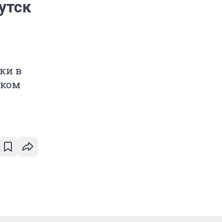
утск
ки в
ском