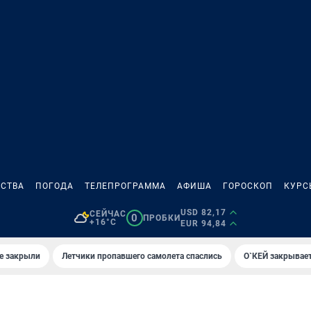
СТВА
ПОГОДА
ТЕЛЕПРОГРАММА
АФИША
ГОРОСКОП
КУРС
USD 82,17
СЕЙЧАС
0
ПРОБКИ
+16°C
EUR 94,84
е закрыли
Летчики пропавшего самолета спаслись
О`КЕЙ закрывает