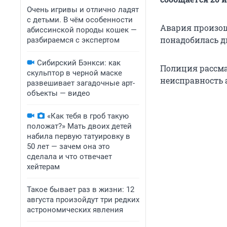
Очень игривы и отлично ладят
с детьми. В чём особенности
Авария произош
абиссинской породы кошек —
понадобилась 
разбираемся с экспертом
Сибирский Бэнкси: как
Полиция рассма
скульптор в черной маске
неисправность 
развешивает загадочные арт-
объекты — видео
«Как тебя в гроб такую
положат?» Мать двоих детей
набила первую татуировку в
50 лет — зачем она это
сделала и что отвечает
хейтерам
Такое бывает раз в жизни: 12
августа произойдут три редких
астрономических явления