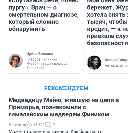
«Спуталась речь, понес
Мой банк меня
пургу». Врач — о
бережет. Журн
смертельном диагнозе,
хотела снять 2
который сложно
тысяч, чтобы п
обнаружить
кредит, — к не
приехала служ
безопасности
Ирина Волкова
Главврач клиники
Ксения Владим
«Реабилитация доктора
Автор мнения
Волковой»
РЕКОМЕНДУЕМ
Медведицу Майю, жившую на цепи в
Приморье, познакомили с
гималайским медведем Фиником
5 августа
16 683
7
Может столкнуться каждый. Как бороться с