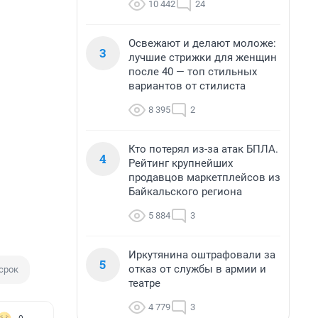
10 442
24
Освежают и делают моложе:
3
лучшие стрижки для женщин
после 40 — топ стильных
вариантов от стилиста
8 395
2
Кто потерял из-за атак БПЛА.
4
Рейтинг крупнейших
продавцов маркетплейсов из
Байкальского региона
5 884
3
Иркутянина оштрафовали за
5
отказ от службы в армии и
срок
театре
4 779
3