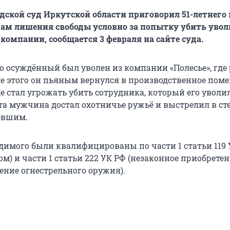
дской суд Иркутской области приговорил 51-летнего
одам лишения свободы условно за попытку убить уво
компании, сообщается 3 февраля на сайте суда.
то осуждённый был уволен из компании «Полесье», где
ле этого он пьяным вернулся в производственное пом
е стал угрожать убить сотрудника, который его уволил
а мужчина достал охотничье ружьё и выстрелил в сте
евшим.
димого были квалифицированы по части 1 статьи 119 
ом) и части 1 статьи 222 УК РФ (незаконное приобретен
ение огнестрельного оружия).