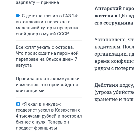
зарплату — причина
Ангарский горо
жителя к 1,5 г
С детства грезил о ГАЗ-24:
автоплюшкин переехал в
его сотрудника 
маленький хутор и превратил
свой двор в музей СССР
Установлено, ч
водителем. Пос
Все хотят уехать с острова.
Что происходит на паромной
организации, гд
переправе на Ольхон днем 7
время конфликт
августа
рядом с потерп
Правила оплаты коммуналки
Действия подсу
изменятся: что произойдет с
квитанциями
(угроза убийств
хранение и нош
«Я ехал в никуда»:
геодезист уехал в Казахстан с
4 тысячами рублей и построил
бизнес с нуля. Теперь он
продает франшизы