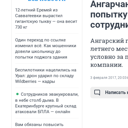
Ангарчан
12-летний Еремей из
попытку
Савватеевки вырастил
гигантскую тыкву — она весит
сотрудн
730 кг
Ангарский г
Один переход по ссылке
изменил всё. Как мошенники
летнего мес
довели школьницу до
условно за 
попытки поджога здания
компании.
Беспилотники нацелились на
Урал: дрон ударил по складу
3 февраля 2017, 20:03
Wildberries — кадры
Написать
Сотрудников эвакуировали,
в небе столб дыма. В
Екатеринбурге крупный склад
атаковали БПЛА — онлайн
Вам обязаны повысить