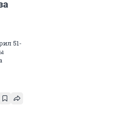
за
рил 51-
ды
а