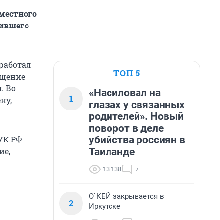
 местного
лившего
 работал
ТОП 5
ещение
. Во
«Насиловал на
1
ну,
глазах у связанных
родителей». Новый
поворот в деле
убийства россиян в
УК РФ
Таиланде
ие,
13 138
7
О`КЕЙ закрывается в
2
Иркутске