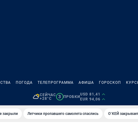
СТВА
ПОГОДА
ТЕЛЕПРОГРАММА
АФИША
ГОРОСКОП
КУРС
USD 81,41
СЕЙЧАС
3
ПРОБКИ
+28°C
EUR 94,06
е закрыли
Летчики пропавшего самолета спаслись
О`КЕЙ закрывает