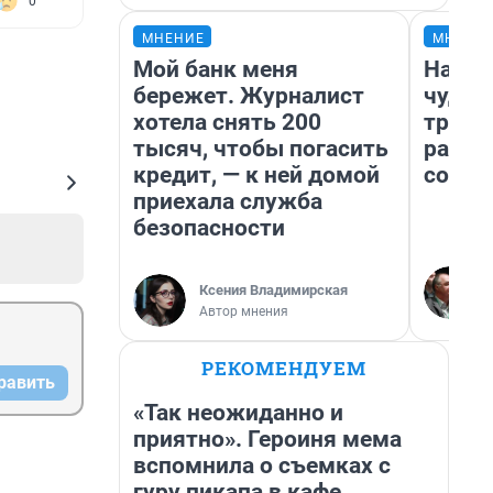
0
МНЕНИЕ
МНЕНИ
Мой банк меня
Насле
бережет. Журналист
чудом
хотела снять 200
транс
тысяч, чтобы погасить
разне
кредит, — к ней домой
совет
приехала служба
безопасности
Ксения Владимирская
Автор мнения
РЕКОМЕНДУЕМ
равить
«Так неожиданно и
приятно». Героиня мема
вспомнила о съемках с
гуру пикапа в кафе