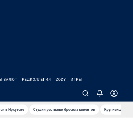
Ы ВАЛЮТ
РЕДКОЛЛЕГИЯ
ZODY
ИГРЫ
ся в Иркутске
Студия растяжки бросила клиентов
Крупнейшие про