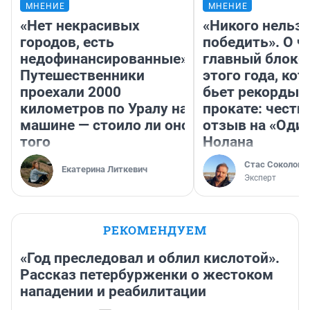
МНЕНИЕ
МНЕНИЕ
«Нет некрасивых
«Никого нельз
городов, есть
победить». О ч
недофинансированные».
главный блокб
Путешественники
этого года, ко
проехали 2000
бьет рекорды 
километров по Уралу на
прокате: честн
машине — стоило ли оно
отзыв на «Оди
того
Нолана
Стас Соколов
Екатерина Литкевич
Эксперт
РЕКОМЕНДУЕМ
«Год преследовал и облил кислотой».
Рассказ петербурженки о жестоком
нападении и реабилитации