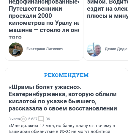
недофинансированные».
зимой. Водител
Путешественники
ездит на элект
проехали 2000
плюсы и мину
километров по Уралу на
машине — стоило ли оно
того
Екатерина Литкевич
Денис Дедюхи
РЕКОМЕНДУЕМ
«Шрамы болят ужасно».
Екатеринбурженка, которую облили
кислотой по указке бывшего,
рассказала о своем восстановлении
3 часа
5 637
36
«Мне должны 17 млн, но банку плачу я»: почему в
Башкирии обманутые в ИЖС не могут добиться