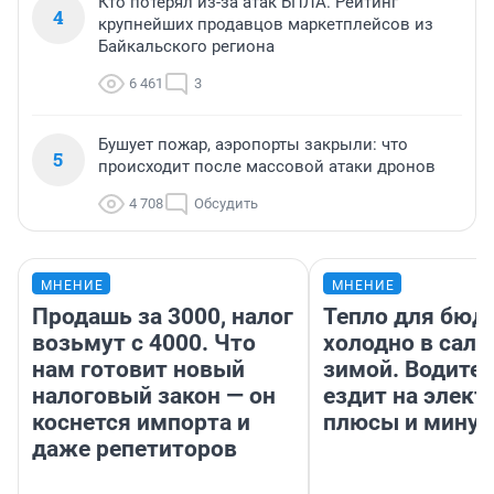
Кто потерял из-за атак БПЛА. Рейтинг
4
крупнейших продавцов маркетплейсов из
Байкальского региона
6 461
3
Бушует пожар, аэропорты закрыли: что
5
происходит после массовой атаки дронов
4 708
Обсудить
МНЕНИЕ
МНЕНИЕ
Продашь за 3000, налог
Тепло для бюд
возьмут с 4000. Что
холодно в сало
нам готовит новый
зимой. Водител
налоговый закон — он
ездит на элект
коснется импорта и
плюсы и мину
даже репетиторов