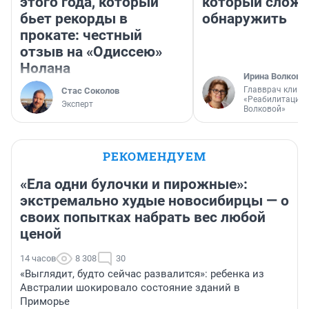
этого года, который
который слож
бьет рекорды в
обнаружить
прокате: честный
отзыв на «Одиссею»
Нолана
Ирина Волкова
Главврач клини
Стас Соколов
«Реабилитация 
Эксперт
Волковой»
РЕКОМЕНДУЕМ
«Ела одни булочки и пирожные»:
экстремально худые новосибирцы — о
своих попытках набрать вес любой
ценой
14 часов
8 308
30
«Выглядит, будто сейчас развалится»: ребенка из
Австралии шокировало состояние зданий в
Приморье