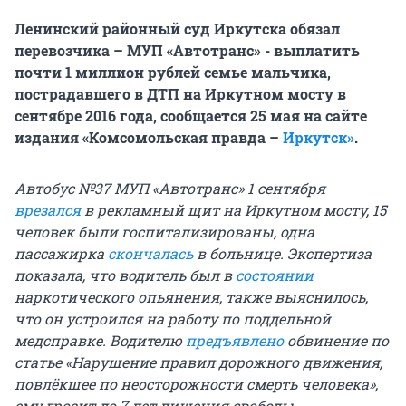
Ленинский районный суд Иркутска обязал
перевозчика – МУП «Автотранс» - выплатить
почти 1 миллион рублей семье мальчика,
пострадавшего в ДТП на Иркутном мосту в
сентябре 2016 года, сообщается 25 мая на сайте
издания «Комсомольская правда –
Иркутск»
.
Автобус №37 МУП «Автотранс» 1 сентября
врезался
в рекламный щит на Иркутном мосту, 15
человек были госпитализированы, одна
пассажирка
скончалась
в больнице. Экспертиза
показала, что водитель был в
состоянии
наркотического опьянения, также выяснилось,
что он устроился на работу по поддельной
медсправке. Водителю
предъявлено
обвинение по
статье «Нарушение правил дорожного движения,
повлёкшее по неосторожности смерть человека»,
ему грозит до 7 лет лишения свободы.