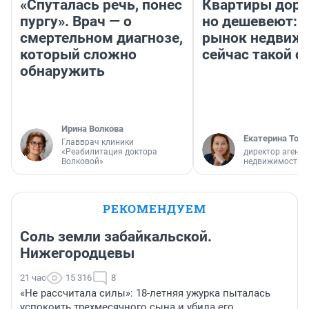
«Спуталась речь, понес
Квартиры дор
пургу». Врач — о
но дешевеют: 
смертельном диагнозе,
рынок недвиж
который сложно
сейчас такой 
обнаружить
Ирина Волкова
Екатерина Торо
Главврач клиники
«Реабилитация доктора
директор агентс
Волковой»
недвижимости
РЕКОМЕНДУЕМ
Соль земли забайкальской.
Нижегородцевы
21 час
15 316
8
«Не рассчитала силы»: 18-летняя ужурка пыталась
успокоить трехмесячного сына и убила его