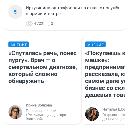
Иркутянина оштрафовали за отказ от службы
5
в армии и театре
4 723
2
МНЕНИЕ
МНЕНИЕ
«Спуталась речь, понес
«Покупаешь ко
пургу». Врач — о
мешке»:
смертельном диагнозе,
предпринимат
который сложно
рассказала, как
обнаружить
самом деле ус
бизнес со скл
дешевых това
Ирина Волкова
Наталья Шорох
Главврач клиники
«Реабилитация доктора
Открыла кофейн
Волковой»
деньги соцразв