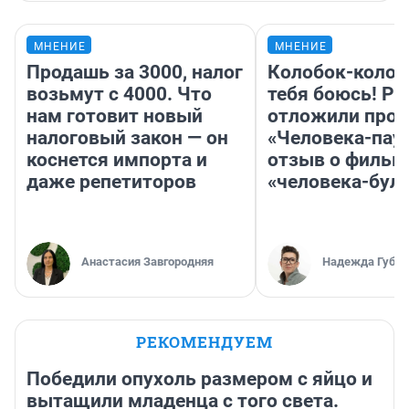
МНЕНИЕ
МНЕНИЕ
Продашь за 3000, налог
Колобок-колобо
возьмут с 4000. Что
тебя боюсь! Ра
нам готовит новый
отложили прок
налоговый закон — он
«Человека-пау
коснется импорта и
отзыв о фильм
даже репетиторов
«человека-бул
Анастасия Завгородняя
Надежда Губар
РЕКОМЕНДУЕМ
Победили опухоль размером с яйцо и
вытащили младенца с того света.