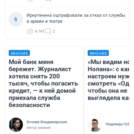
Иркутянина оштрафовали за отказ от службы
5
в армии и театре
4 747
2
МНЕНИЕ
МНЕНИЕ
Мой банк меня
«Мы видим нов
бережет. Журналист
Нолана»: с как
хотела снять 200
настроем нужн
тысяч, чтобы погасить
смотреть «Оди
кредит, — к ней домой
чтобы она не
приехала служба
выглядела как
безопасности
Ксения Владимирская
Надежда Губар
Автор мнения