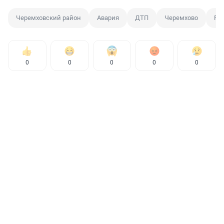
Черемховский район
Авария
ДТП
Черемхово
Ре
0
0
0
0
0