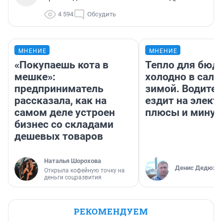
4 594
Обсудить
МНЕНИЕ
МНЕНИЕ
«Покупаешь кота в
Тепло для бюд
мешке»:
холодно в сало
предприниматель
зимой. Водител
рассказала, как на
ездит на элект
самом деле устроен
плюсы и мину
бизнес со складами
дешевых товаров
Наталья Шорохова
Денис Дедюхи
Открыла кофейную точку на
деньги соцразвития
РЕКОМЕНДУЕМ