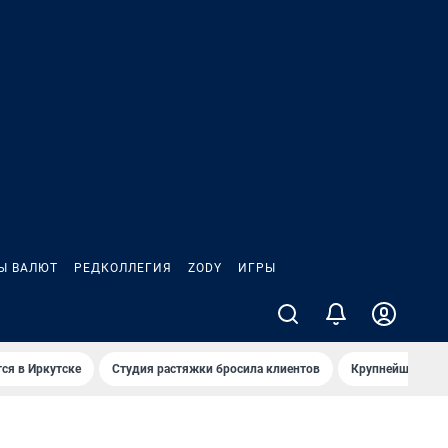
Ы ВАЛЮТ
РЕДКОЛЛЕГИЯ
ZODY
ИГРЫ
ся в Иркутске
Студия растяжки бросила клиентов
Крупнейшие про