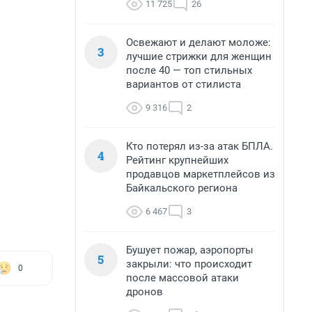
11 725
26
Освежают и делают моложе:
3
лучшие стрижки для женщин
после 40 — топ стильных
вариантов от стилиста
9 316
2
Кто потерял из-за атак БПЛА.
4
Рейтинг крупнейших
продавцов маркетплейсов из
Байкальского региона
6 467
3
Бушует пожар, аэропорты
5
закрыли: что происходит
0
после массовой атаки
дронов