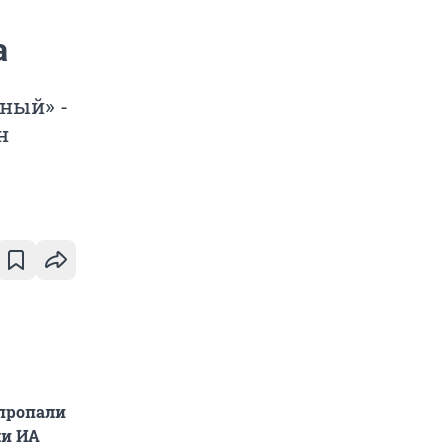
а
ный» -
н
 пропали
ли ИА