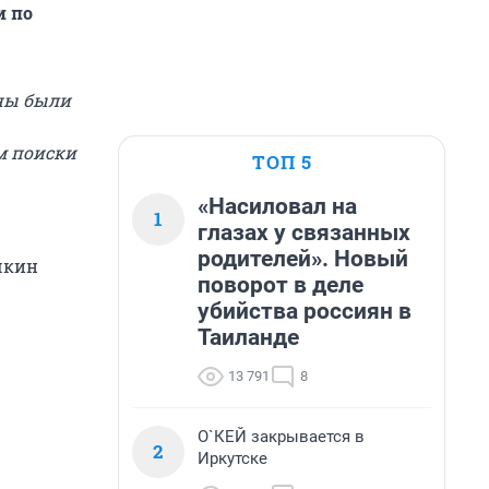
и по
жны были
м поиски
ТОП 5
«Насиловал на
1
глазах у связанных
родителей». Новый
шкин
поворот в деле
убийства россиян в
Таиланде
13 791
8
О`КЕЙ закрывается в
2
Иркутске