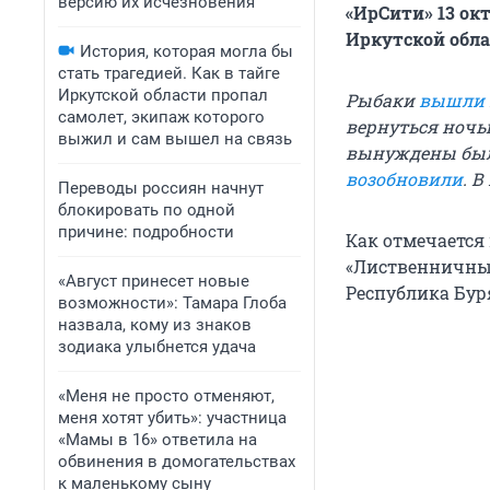
версию их исчезновения
«ИрСити» 13 ок
Иркутской обла
История, которая могла бы
стать трагедией. Как в тайге
Иркутской области пропал
Рыбаки
вышли
самолет, экипаж которого
вернуться ночь
выжил и сам вышел на связь
вынуждены бы
возобновили
. 
Переводы россиян начнут
блокировать по одной
причине: подробности
Как отмечается
«Лиственничный
«Август принесет новые
Республика Бур
возможности»: Тамара Глоба
назвала, кому из знаков
зодиака улыбнется удача
«Меня не просто отменяют,
меня хотят убить»: участница
«Мамы в 16» ответила на
обвинения в домогательствах
к маленькому сыну