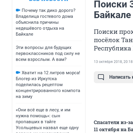
Поиски 
Почему так дико дорого?
Байкале 
Владелица гостевого дома
объяснила причины
недешёвого отдыха на
Поиски прох
Байкале
посёлок Тан
Республика 
Эти вопросы для будущих
первоклассников под силу не
всем взрослым. А вам?
13 октября 2018, 20:18
Хватит на 12 литров морса!
Написать
Блогер из Иркутска
поделилась рецептом
концентрированного компота
на зиму
«Они всё еще в лесу, и им
нужна помощь»: сын
пропавших в тайге
Спасатели из-з
Усольцевых назвал еще одну
11 октября на 