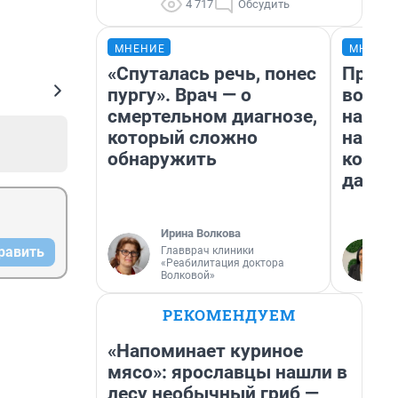
4 717
Обсудить
МНЕНИЕ
МНЕНИ
«Спуталась речь, понес
Прода
пургу». Врач — о
возьм
смертельном диагнозе,
нам г
который сложно
налог
обнаружить
косне
даже 
Ирина Волкова
равить
Главврач клиники
«Реабилитация доктора
Волковой»
РЕКОМЕНДУЕМ
«Напоминает куриное
мясо»: ярославцы нашли в
лесу необычный гриб —