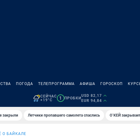
СТВА
ПОГОДА
ТЕЛЕПРОГРАММА
АФИША
ГОРОСКОП
КУРС
USD 82,17
СЕЙЧАС
1
ПРОБКИ
+19°C
EUR 94,84
е закрыли
Летчики пропавшего самолета спаслись
О`КЕЙ закрывает
Ё О БАЙКАЛЕ