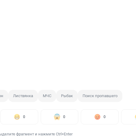
он
Листвянка
МЧС
Рыбак
Поиск пропавшего
0
0
0
ыделите фрагмент и нажмите Ctrl+Enter