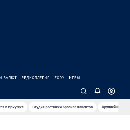
Ы ВАЛЮТ
РЕДКОЛЛЕГИЯ
ZODY
ИГРЫ
ся в Иркутске
Студия растяжки бросила клиентов
Крупнейшие про