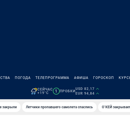
СТВА
ПОГОДА
ТЕЛЕПРОГРАММА
АФИША
ГОРОСКОП
КУРС
USD 82,17
СЕЙЧАС
1
ПРОБКИ
+19°C
EUR 94,84
е закрыли
Летчики пропавшего самолета спаслись
О`КЕЙ закрывает