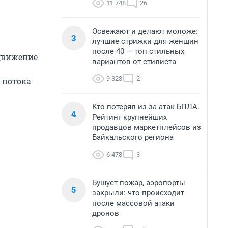
11 748
26
Освежают и делают моложе:
3
лучшие стрижки для женщин
после 40 — топ стильных
 движение
вариантов от стилиста
9 328
2
 потока
Кто потерял из-за атак БПЛА.
4
Рейтинг крупнейших
продавцов маркетплейсов из
Байкальского региона
6 478
3
Бушует пожар, аэропорты
5
закрыли: что происходит
после массовой атаки
дронов