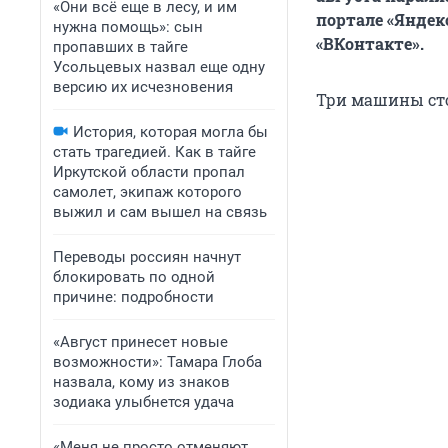
«Они всё еще в лесу, и им
портале «Яндекс
нужна помощь»: сын
«ВКонтакте».
пропавших в тайге
Усольцевых назвал еще одну
версию их исчезновения
Три машины сто
История, которая могла бы
стать трагедией. Как в тайге
Иркутской области пропал
самолет, экипаж которого
выжил и сам вышел на связь
Переводы россиян начнут
блокировать по одной
причине: подробности
«Август принесет новые
возможности»: Тамара Глоба
назвала, кому из знаков
зодиака улыбнется удача
«Меня не просто отменяют,