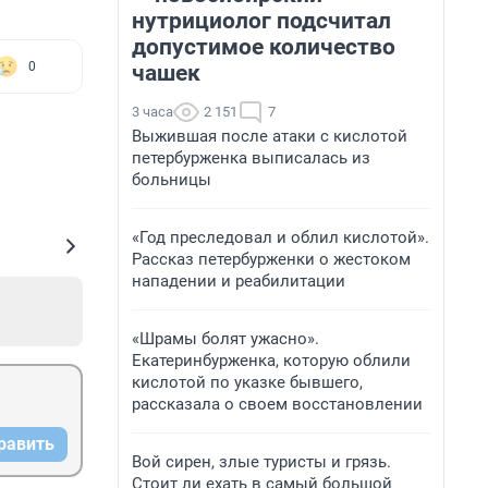
нутрициолог подсчитал
допустимое количество
0
чашек
3 часа
2 151
7
Выжившая после атаки с кислотой
петербурженка выписалась из
больницы
«Год преследовал и облил кислотой».
Рассказ петербурженки о жестоком
нападении и реабилитации
«Шрамы болят ужасно».
Екатеринбурженка, которую облили
кислотой по указке бывшего,
рассказала о своем восстановлении
равить
Вой сирен, злые туристы и грязь.
Стоит ли ехать в самый большой