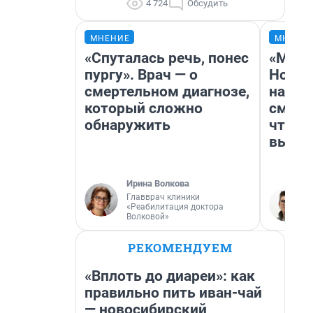
4 724
Обсудить
МНЕНИЕ
МНЕНИ
«Спуталась речь, понес
«Мы в
пургу». Врач — о
Нолан
смертельном диагнозе,
настр
который сложно
смотр
обнаружить
чтобы
выгля
Ирина Волкова
Главврач клиники
«Реабилитация доктора
Волковой»
РЕКОМЕНДУЕМ
«Вплоть до диареи»: как
правильно пить иван-чай
— новосибирский