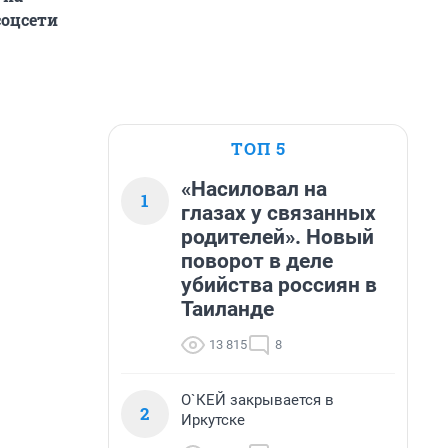
соцсети
ТОП 5
«Насиловал на
1
глазах у связанных
родителей». Новый
поворот в деле
убийства россиян в
Таиланде
13 815
8
О`КЕЙ закрывается в
2
Иркутске