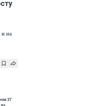
осту
 и на
ром 27
 на