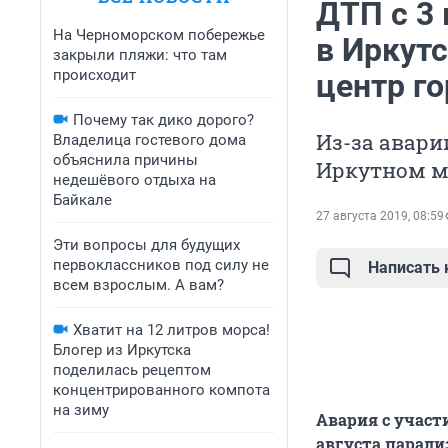
ДТП с 3
На Черноморском побережье
в Иркут
закрыли пляжи: что там
происходит
центр г
Почему так дико дорого?
Из-за авари
Владелица гостевого дома
объяснила причины
Иркутном м
недешёвого отдыха на
Байкале
27 августа 2019, 08:59
Эти вопросы для будущих
первоклассников под силу не
Написать
всем взрослым. А вам?
Хватит на 12 литров морса!
Блогер из Иркутска
поделилась рецептом
концентрированного компота
на зиму
Авария с участ
августа парали