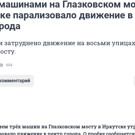
 машинами на Глазковском м
ске парализовало движение в
орода
и затруднено движение на восьми улицах
осту.
604
 комментарий
ием трёх машин на Глазковском мосту в Иркутске ут
зовало движение в центр города. О пробке сообщается