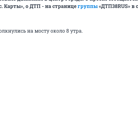
. Карты», о ДТП - на странице
группы
«ДТП38RUS» в 
лкнулись на мосту около 8 утра.