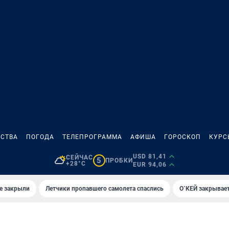
СТВА
ПОГОДА
ТЕЛЕПРОГРАММА
АФИША
ГОРОСКОП
КУРС
USD 81,41
СЕЙЧАС
5
ПРОБКИ
+28°C
EUR 94,06
е закрыли
Летчики пропавшего самолета спаслись
О`КЕЙ закрывает