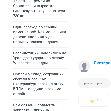
12-летний Еремей из
Савватеевки вырастил
гигантскую тыкву — она весит
730 кг
Один переход по ссылке
изменил всё. Как мошенники
довели школьницу до
попытки поджога здания
Беспилотники нацелились на
Урал: дрон ударил по складу
Екатери
Wildberries — кадры
Попали в склад, сотрудники
сбегали в лес. Как
Братский район
Екатеринбург пережил атаку
БПЛА — следили в режиме
онлайн
0
Вам обязаны повысить
зарплату — причина