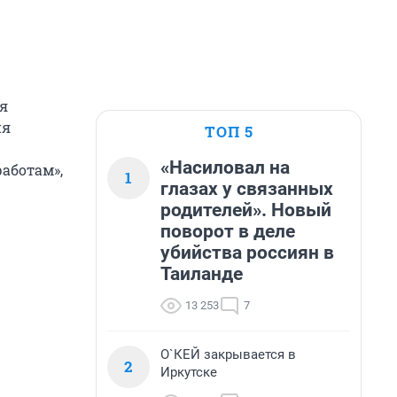
я
ия
ТОП 5
«Насиловал на
аботам»,
1
глазах у связанных
родителей». Новый
поворот в деле
убийства россиян в
Таиланде
13 253
7
О`КЕЙ закрывается в
2
Иркутске