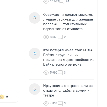
10 682
24
Освежают и делают моложе:
3
лучшие стрижки для женщин
после 40 — топ стильных
вариантов от стилиста
8 560
2
Кто потерял из-за атак БПЛА.
4
Рейтинг крупнейших
продавцов маркетплейсов из
Байкальского региона
5 996
3
Иркутянина оштрафовали за
5
отказ от службы в армии и
театре
0
4 838
3