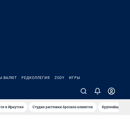
Ы ВАЛЮТ
РЕДКОЛЛЕГИЯ
ZODY
ИГРЫ
ся в Иркутске
Студия растяжки бросила клиентов
Крупнейшие про