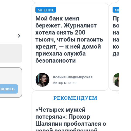
МНЕНИЕ
МНЕНИ
Мой банк меня
Прода
бережет. Журналист
возьм
хотела снять 200
нам г
тысяч, чтобы погасить
налог
кредит, — к ней домой
косне
приехала служба
даже 
безопасности
Ксения Владимирская
Автор мнения
равить
РЕКОМЕНДУЕМ
«Четырех мужей
потеряла»: Прохор
Шаляпин проболтался о
новой возлюбленной