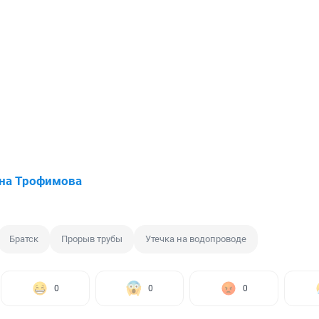
на Трофимова
Братск
Прорыв трубы
Утечка на водопроводе
0
0
0