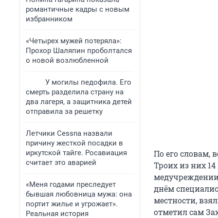
романтичные кадры с новым
избранником
«Четырех мужей потеряла»:
Прохор Шаляпин проболтался
о новой возлюбленной
У могилы педофила. Его
смерть разделила страну на
два лагеря, а защитника детей
отправила за решетку
Летчики Cessna назвали
причину жесткой посадки в
иркутской тайге. Росавиация
По его словам, 
считает это аварией
Троих из них 14
медучреждении 
«Меня годами преследует
днём специалис
бывшая любовница мужа: она
местности, взял
портит жилье и угрожает».
отметил сам За
Реальная история