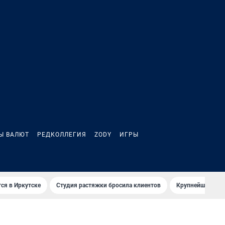
Ы ВАЛЮТ
РЕДКОЛЛЕГИЯ
ZODY
ИГРЫ
ся в Иркутске
Студия растяжки бросила клиентов
Крупнейшие про