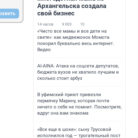
Архангельска создала
свой бизнес
равить
14 часов
9 003
10
«Чисто все мамы и все дети на
свете»: как медвежонок Момота
покорил буквально весь интернет.
Видео
AI-AINA: Атака на соцсети депутатов,
бюджета вузов не хватило лучшим и
сколько стоит арбуз
В уфимский приют привезли
пермячку Марину, которая почти
ничего о себе не помнит. Посмотрите,
вдруг она вам знакома
«Все еще в шоке»: сыну Трусовой
исполнился год — трогательный пост