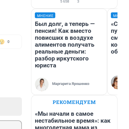
5 658
3
МНЕНИЕ
МНЕНИ
Был долг, а теперь —
«Спут
пенсия! Как вместо
пургу»
повисших в воздухе
смерт
0
алиментов получать
котор
реальные деньги:
обнар
разбор иркутского
юриста
Маргарита Ярошенко
РЕКОМЕНДУЕМ
«Мы начали в самое
нестабильное время»: как
многодетная мама из