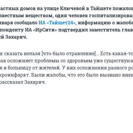
астных домов на улице Ключевой в Тайшете пожалов
звестным веществом, один человек госпитализирован
нваря сообщало
ИА «Тайшет24»
, информацию о жалоб
понденту ИА «ИрСити» подтвердил заместитель гла
й Захарич.
к сказать нельзя [что было отравление]... Есть какая-т
рая осложняет проблемы со здоровьем уже существующ
 в больницу от жителей. У них осложнения разного р
кроинфаркт. Были жалобы, что это было вызвано вн
рассказал Захарич.