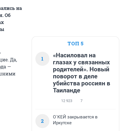
ались на
. Об
ах
вы
ТОП 5
о
«Насиловал на
1
ие. Да,
глазах у связанных
ода —
родителей». Новый
ешними
поворот в деле
убийства россиян в
Таиланде
12 923
7
О`КЕЙ закрывается в
2
Иркутске