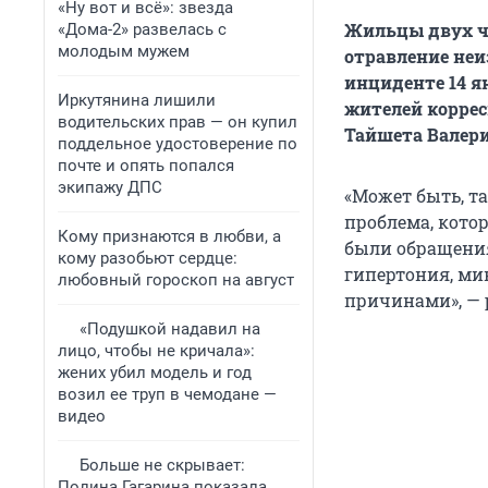
«Ну вот и всё»: звезда
Жильцы двух ч
«Дома-2» развелась с
молодым мужем
отравление неи
инциденте 14 я
Иркутянина лишили
жителей коррес
водительских прав — он купил
Тайшета Валери
поддельное удостоверение по
почте и опять попался
экипажу ДПС
«Может быть, та
проблема, кото
Кому признаются в любви, а
были обращения
кому разобьют сердце:
гипертония, ми
любовный гороскоп на август
причинами», — 
«Подушкой надавил на
лицо, чтобы не кричала»:
жених убил модель и год
возил ее труп в чемодане —
видео
Больше не скрывает:
Полина Гагарина показала