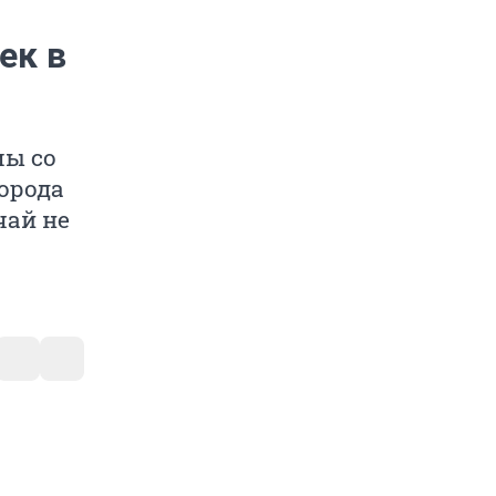
ек в
мы со
орода
чай не