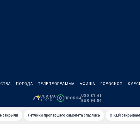
СТВА
ПОГОДА
ТЕЛЕПРОГРАММА
АФИША
ГОРОСКОП
КУРС
USD 81,41
СЕЙЧАС
0
ПРОБКИ
+19°C
EUR 94,06
е закрыли
Летчики пропавшего самолета спаслись
О`КЕЙ закрывает