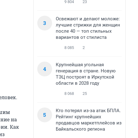
9 804
23
Освежают и делают моложе:
3
лучшие стрижки для женщин
после 40 — топ стильных
вариантов от стилиста
8 085
2
Крупнейшая угольная
4
генерация в стране. Новую
ТЭЦ построят в Иркутской
области в 2028 году
8 068
25
еловек.
Кто потерял из-за атак БПЛА.
вшим
5
Рейтинг крупнейших
ание на
продавцов маркетплейсов из
рии. Как
Байкальского региона
из