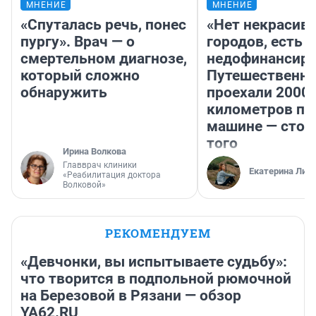
МНЕНИЕ
МНЕНИЕ
«Спуталась речь, понес
«Нет некрасив
пургу». Врач — о
городов, есть
смертельном диагнозе,
недофинансиро
который сложно
Путешественн
обнаружить
проехали 2000
километров по 
машине — стои
того
Ирина Волкова
Главврач клиники
Екатерина Лит
«Реабилитация доктора
Волковой»
РЕКОМЕНДУЕМ
«Девчонки, вы испытываете судьбу»:
что творится в подпольной рюмочной
на Березовой в Рязани — обзор
YA62.RU