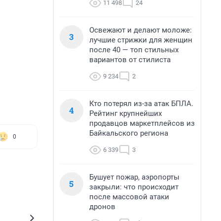
11 498
24
Освежают и делают моложе:
3
лучшие стрижки для женщин
после 40 — топ стильных
вариантов от стилиста
9 234
2
Кто потерял из-за атак БПЛА.
4
Рейтинг крупнейших
продавцов маркетплейсов из
Байкальского региона
0
6 339
3
Бушует пожар, аэропорты
5
закрыли: что происходит
после массовой атаки
дронов