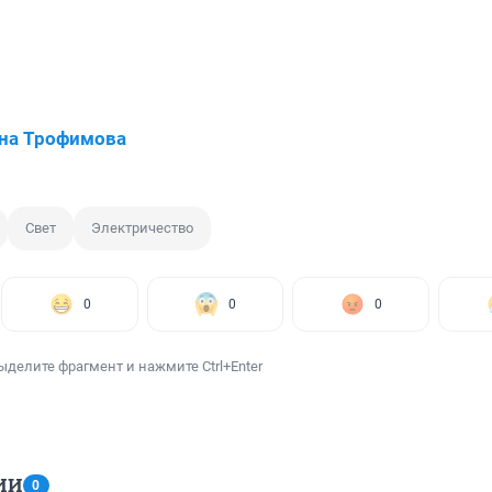
на Трофимова
Свет
Электричество
0
0
0
ыделите фрагмент и нажмите Ctrl+Enter
ИИ
0