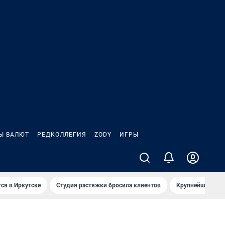
Ы ВАЛЮТ
РЕДКОЛЛЕГИЯ
ZODY
ИГРЫ
ся в Иркутске
Студия растяжки бросила клиентов
Крупнейшие про