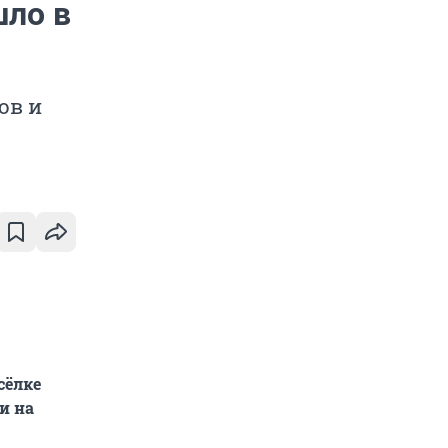
шло в
ов и
сёлке
и на