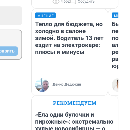
4 652
Обсудить
МНЕНИЕ
МНЕНИ
Тепло для бюджета, но
Был до
холодно в салоне
пенси
зимой. Водитель 13 лет
повис
ездит на электрокаре:
алиме
равить
плюсы и минусы
реаль
разбо
юрист
Денис Дедюхин
РЕКОМЕНДУЕМ
«Ела одни булочки и
пирожные»: экстремально
худые новосибирцы — о