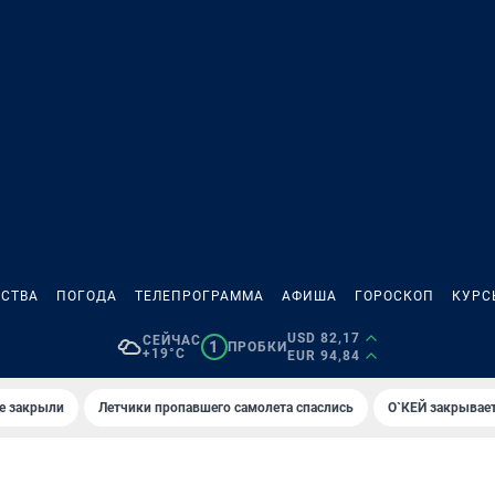
СТВА
ПОГОДА
ТЕЛЕПРОГРАММА
АФИША
ГОРОСКОП
КУРС
USD 82,17
СЕЙЧАС
1
ПРОБКИ
+19°C
EUR 94,84
е закрыли
Летчики пропавшего самолета спаслись
О`КЕЙ закрывает