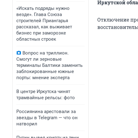
Иркутской обла
«Искать подряды нужно
везде». Глава Союза
Отключение про
строителей Приангарья
восстановитель
рассказал, как выживает
бизнес при заморозке
областных строек
Вопрос на триллион.
Смогут ли зерновые
терминалы Балтики заменить
заблокированные южные
порты: мнение эксперта
В центре Иркутска чинят
трамвайные рельсы: фото
Россиянина арестовали за
звезды в Telegram — что он
натворил
Путин вывел крипту из тени.