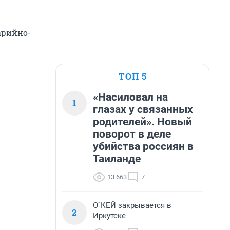
арийно-
ТОП 5
«Насиловал на
1
глазах у связанных
родителей». Новый
поворот в деле
убийства россиян в
Таиланде
13 663
7
О`КЕЙ закрывается в
2
Иркутске