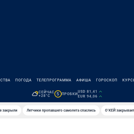
СТВА
ПОГОДА
ТЕЛЕПРОГРАММА
АФИША
ГОРОСКОП
КУРС
USD 81,41
СЕЙЧАС
5
ПРОБКИ
+28°C
EUR 94,06
е закрыли
Летчики пропавшего самолета спаслись
О`КЕЙ закрывает