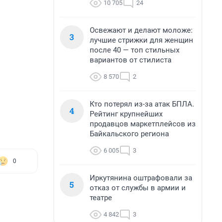
10 705
24
Освежают и делают моложе:
3
лучшие стрижки для женщин
после 40 — топ стильных
вариантов от стилиста
8 570
2
Кто потерял из-за атак БПЛА.
4
Рейтинг крупнейших
продавцов маркетплейсов из
Байкальского региона
6 005
3
0
Иркутянина оштрафовали за
5
отказ от службы в армии и
театре
4 842
3