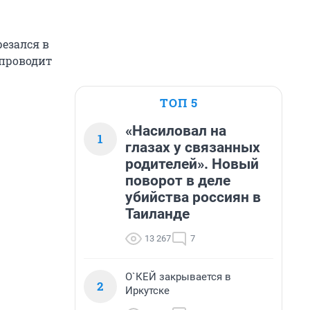
езался в
 проводит
ТОП 5
«Насиловал на
1
глазах у связанных
родителей». Новый
поворот в деле
убийства россиян в
Таиланде
13 267
7
О`КЕЙ закрывается в
2
Иркутске