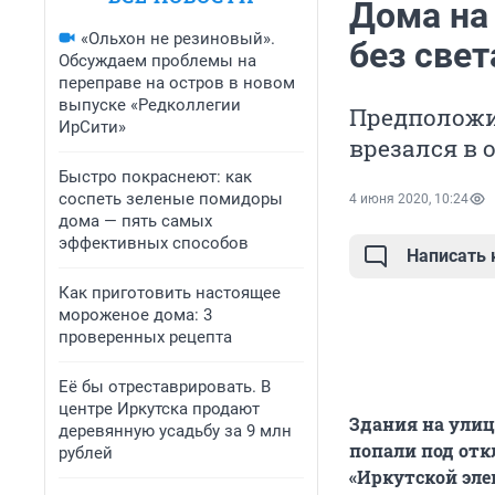
Дома на 
«Ольхон не резиновый».
без свет
Обсуждаем проблемы на
переправе на остров в новом
выпуске «Редколлегии
Предположит
ИрСити»
врезался в 
Быстро покраснеют: как
соспеть зеленые помидоры
4 июня 2020, 10:24
дома — пять самых
эффективных способов
Написать
Как приготовить настоящее
мороженое дома: 3
проверенных рецепта
Её бы отреставрировать. В
центре Иркутска продают
Здания на улиц
деревянную усадьбу за 9 млн
попали под отк
рублей
«Иркутской эле