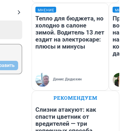
МНЕНИЕ
МНЕНИ
Тепло для бюджета, но
Прода
холодно в салоне
возьм
зимой. Водитель 13 лет
нам г
ездит на электрокаре:
налог
плюсы и минусы
косне
даже 
равить
Денис Дедюхин
РЕКОМЕНДУЕМ
Слизни атакуют: как
спасти цветник от
вредителей — три
копеечных способа