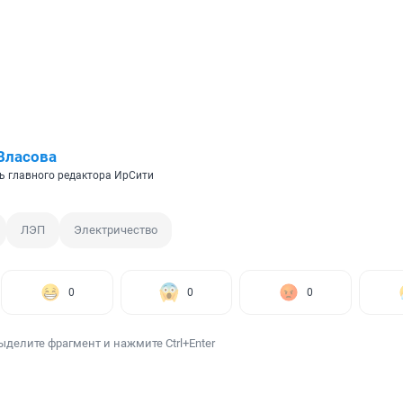
Власова
ь главного редактора ИрСити
ЛЭП
Электричество
0
0
0
ыделите фрагмент и нажмите Ctrl+Enter