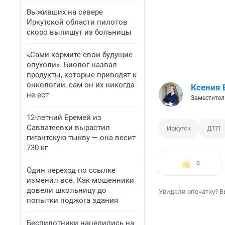
Выживших на севере
Иркутской области пилотов
скоро выпишут из больницы
«Сами кормите свои будущие
опухоли». Биолог назвал
продукты, которые приводят к
онкологии, сам он их никогда
Ксения 
не ест
Заместител
12-летний Еремей из
Савватеевки вырастил
Иркутск
ДТП
гигантскую тыкву — она весит
730 кг
0
Один переход по ссылке
изменил всё. Как мошенники
довели школьницу до
Увидели опечатку? В
попытки поджога здания
Беспилотники нацелились на