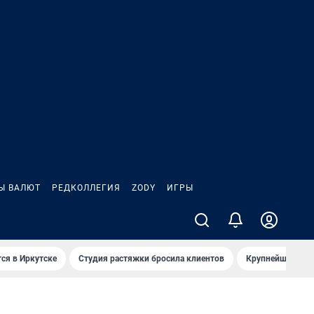
Ы ВАЛЮТ
РЕДКОЛЛЕГИЯ
ZODY
ИГРЫ
ся в Иркутске
Студия растяжки бросила клиентов
Крупнейшие про