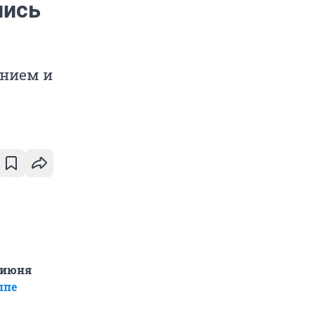
лись
ением и
 июня
ппе