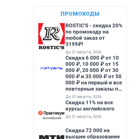
ПРОМОКОДЫ
ROSTIC'S - скидка 20%
по промокоду на
любой заказ от
3199₽!
До 31 августа, 2026
Скидка 6 000 ₽ от 10
000 ₽, 10 000 ₽ от 15
000 ₽, 20 000 ₽ от 30
000 ₽ и 35 000 ₽ от 50
000 ₽ на первый и все
повторные заказы по
промокоду НАБЕРИ
До 31 августа, 2026
Скидка 11% на все
курсы английского
До 31 августа, 2026
Скидка 72 000 на
высшее образование