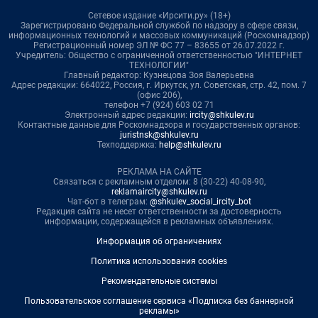
Сетевое издание «Ирсити.ру» (18+)
Зарегистрировано Федеральной службой по надзору в сфере связи,
информационных технологий и массовых коммуникаций (Роскомнадзор)
Регистрационный номер ЭЛ № ФС 77 – 83655 от 26.07.2022 г.
Учредитель: Общество с ограниченной ответственностью "ИНТЕРНЕТ
ТЕХНОЛОГИИ"
Главный редактор: Кузнецова Зоя Валерьевна
Адрес редакции: 664022, Россия, г. Иркутск, ул. Советская, стр. 42, пом. 7
(офис 206),
телефон +7 (924) 603 02 71
Электронный адрес редакции:
ircity@shkulev.ru
Контактные данные для Роскомнадзора и государственных органов:
juristnsk@shkulev.ru
Техподдержка:
help@shkulev.ru
РЕКЛАМА НА САЙТЕ
Связаться с рекламным отделом: 8 (30-22) 40-08-90,
reklamaircity@shkulev.ru
Чат-бот в телеграм:
@shkulev_social_ircity_bot
Редакция сайта не несет ответственности за достоверность
информации, содержащейся в рекламных объявлениях.
Информация об ограничениях
Политика использования cookies
Рекомендательные системы
Пользовательское соглашение сервиса «Подписка без баннерной
рекламы»