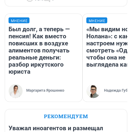
МНЕНИЕ
МНЕНИЕ
Был долг, а теперь —
«Мы видим нов
пенсия! Как вместо
Нолана»: с как
повисших в воздухе
настроем нужн
алиментов получать
смотреть «Оди
реальные деньги:
чтобы она не
разбор иркутского
выглядела как
юриста
Маргарита Ярошенко
Надежда Губар
РЕКОМЕНДУЕМ
Уважал иноагентов и размещал