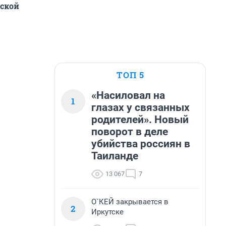
тской
ТОП 5
«Насиловал на
1
глазах у связанных
родителей». Новый
поворот в деле
убийства россиян в
Таиланде
13 067
7
О`КЕЙ закрывается в
2
Иркутске