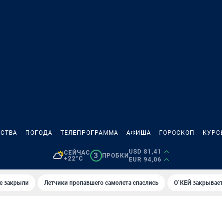
СТВА
ПОГОДА
ТЕЛЕПРОГРАММА
АФИША
ГОРОСКОП
КУРС
USD 81,41
СЕЙЧАС
3
ПРОБКИ
+22°C
EUR 94,06
е закрыли
Летчики пропавшего самолета спаслись
О`КЕЙ закрывает