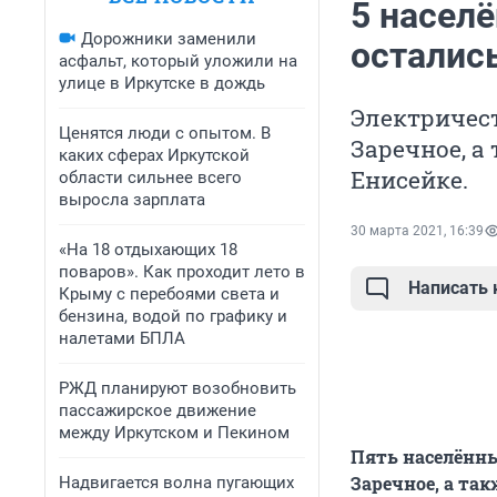
5 насел
Дорожники заменили
остались
асфальт, который уложили на
улице в Иркутске в дождь
Электричес
Ценятся люди с опытом. В
Заречное, а
каких сферах Иркутской
Енисейке.
области сильнее всего
выросла зарплата
30 марта 2021, 16:39
«На 18 отдыхающих 18
поваров». Как проходит лето в
Написать
Крыму с перебоями света и
бензина, водой по графику и
налетами БПЛА
РЖД планируют возобновить
пассажирское движение
между Иркутском и Пекином
Пять населённы
Заречное, а так
Надвигается волна пугающих