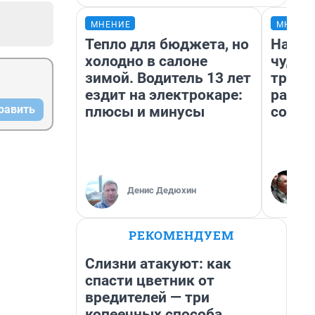
МНЕНИЕ
МНЕНИ
Тепло для бюджета, но
Насле
холодно в салоне
чудом
зимой. Водитель 13 лет
транс
ездит на электрокаре:
разне
равить
плюсы и минусы
совет
Денис Дедюхин
РЕКОМЕНДУЕМ
Слизни атакуют: как
спасти цветник от
вредителей — три
копеечных способа