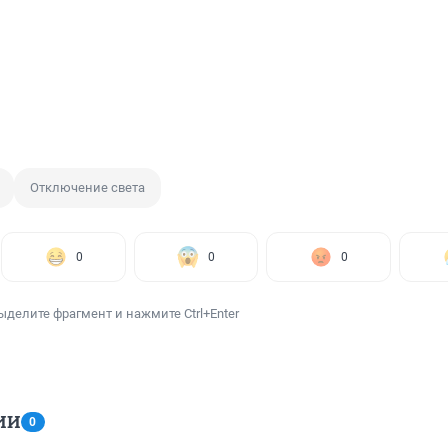
Отключение света
0
0
0
ыделите фрагмент и нажмите Ctrl+Enter
ИИ
0