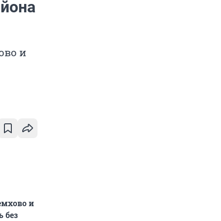
айона
ово и
емхово и
ь без