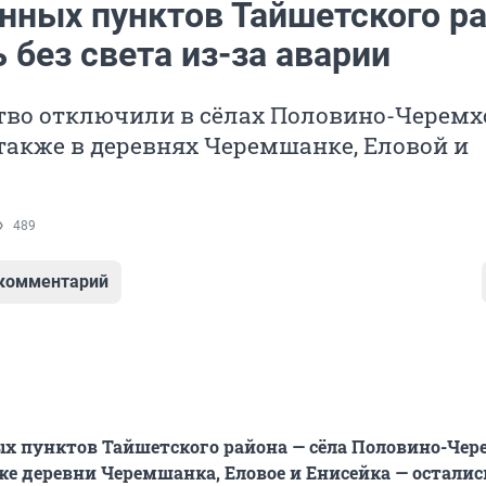
ённых пунктов Тайшетского р
 без света из-за аварии
тво отключили в сёлах Половино-Черемх
 также в деревнях Черемшанке, Еловой и
489
 комментарий
х пунктов Тайшетского района — сёла Половино-Чер
же деревни Черемшанка, Еловое и Енисейка — осталис