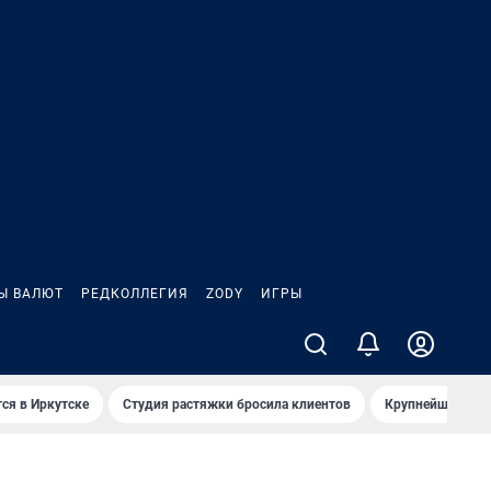
Ы ВАЛЮТ
РЕДКОЛЛЕГИЯ
ZODY
ИГРЫ
ся в Иркутске
Студия растяжки бросила клиентов
Крупнейшие про