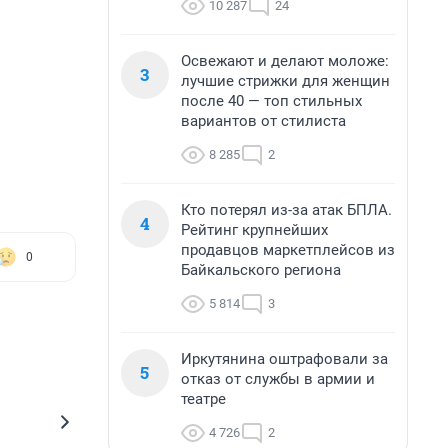
10 287
24
Освежают и делают моложе:
3
лучшие стрижки для женщин
после 40 — топ стильных
вариантов от стилиста
8 285
2
Кто потерял из-за атак БПЛА.
4
Рейтинг крупнейших
продавцов маркетплейсов из
0
Байкальского региона
5 814
3
Иркутянина оштрафовали за
5
отказ от службы в армии и
театре
4 726
2