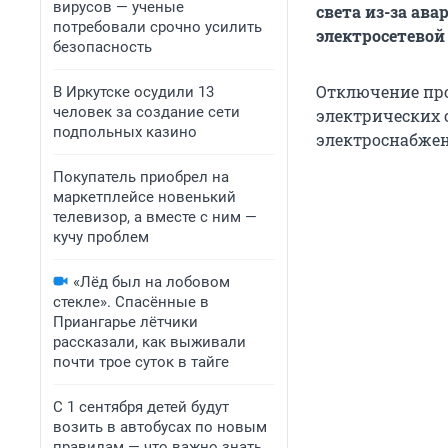
вирусов — ученые
света из-за ава
потребовали срочно усилить
электросетевой
безопасность
Отключение про
В Иркутске осудили 13
человек за создание сети
электрических 
подпольных казино
электроснабжен
Покупатель приобрел на
маркетплейсе новенький
телевизор, а вместе с ним —
кучу проблем
«Лёд был на лобовом
стекле». Спасённые в
Приангарье лётчики
рассказали, как выживали
почти трое суток в тайге
С 1 сентября детей будут
возить в автобусах по новым
правилам — что важно знать