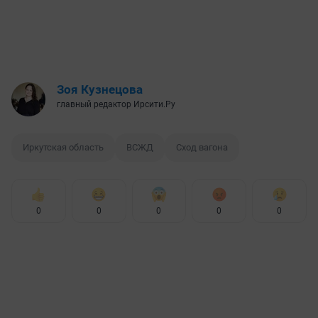
Зоя Кузнецова
главный редактор Ирсити.Ру
Иркутская область
ВСЖД
Сход вагона
0
0
0
0
0