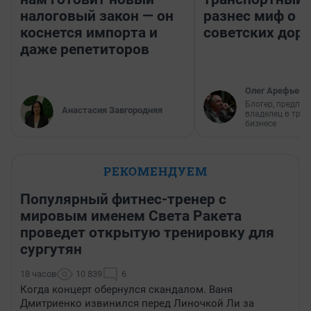
налоговый закон — он
разнес миф о 
коснется импорта и
советских доро
даже репетиторов
Олег Арефьев
Блогер, предпри
Анастасия Завгородняя
владелец в тра
бизнесе
РЕКОМЕНДУЕМ
Популярный фитнес-тренер с
мировым именем Света Ракета
проведет открытую тренировку для
сургутян
18 часов
10 839
6
Когда концерт обернулся скандалом. Ваня
Дмитриенко извинился перед Линочкой Ли за