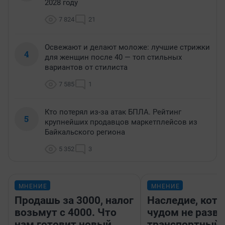
2028 году
7 824
21
Освежают и делают моложе: лучшие стрижки
4
для женщин после 40 — топ стильных
вариантов от стилиста
7 585
1
Кто потерял из-за атак БПЛА. Рейтинг
5
крупнейших продавцов маркетплейсов из
Байкальского региона
5 352
3
МНЕНИЕ
МНЕНИЕ
Продашь за 3000, налог
Наследие, кото
возьмут с 4000. Что
чудом не разва
нам готовит новый
транспортный 