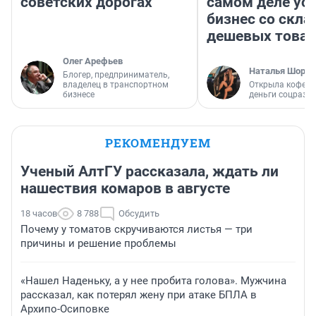
советских дорогах
самом деле ус
бизнес со скл
дешевых това
Олег Арефьев
Наталья Шорох
Блогер, предприниматель,
владелец в транспортном
Открыла кофейн
бизнесе
деньги соцразв
РЕКОМЕНДУЕМ
Ученый АлтГУ рассказала, ждать ли
нашествия комаров в августе
18 часов
8 788
Обсудить
Почему у томатов скручиваются листья — три
причины и решение проблемы
«Нашел Наденьку, а у нее пробита голова». Мужчина
рассказал, как потерял жену при атаке БПЛА в
Архипо-Осиповке