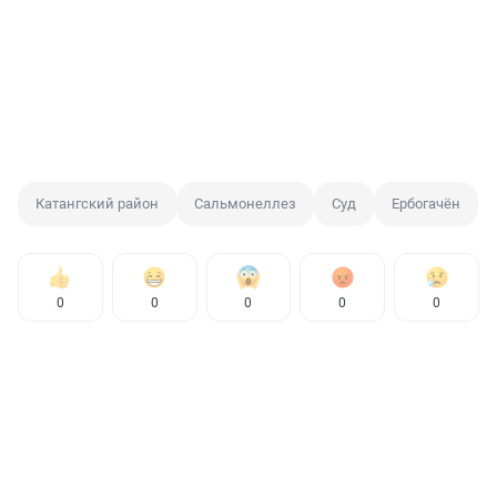
Катангский район
Сальмонеллез
Суд
Ербогачён
0
0
0
0
0