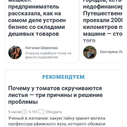
предприниматель
недофинансиро
рассказала, как на
Путешественн
самом деле устроен
проехали 2000
бизнес со складами
километров по 
дешевых товаров
машине — стои
того
Наталья Шорохова
Екатерина Лит
Открыла кофейную точку на
деньги соцразвития
РЕКОМЕНДУЕМ
Почему у томатов скручиваются
листья — три причины и решение
проблемы
9 часов
6 161
Обсудить
Ученый в изгнании: какую тайну хранит могила
профессора уфимского вуза, которого обожали