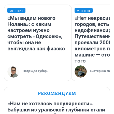
МНЕНИЕ
МНЕНИЕ
«Мы видим нового
«Нет некрасив
Нолана»: с каким
городов, есть
настроем нужно
недофинансиро
смотреть «Одиссею»,
Путешественн
чтобы она не
проехали 2000
выглядела как фиаско
километров по 
машине — стои
того
Надежда Губарь
Екатерина Лит
РЕКОМЕНДУЕМ
«Нам не хотелось популярности».
Бабушки из уральской глубинки стали