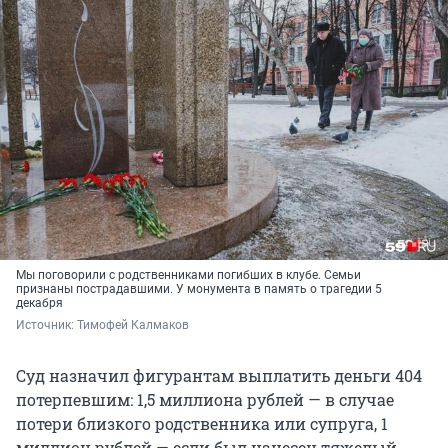
Мы поговорили с родственниками погибших в клубе. Семьи
признаны пострадавшими. У монумента в память о трагедии 5
декабря
Источник: 
Тимофей Калмаков
Суд назначил фигурантам выплатить деньги 404
потерпевшим: 1,5 миллиона рублей — в случае
потери близкого родственника или супруга, 1
миллион рублей — если был нанесен тяжелый