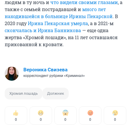
людям в ту ночь и
что видели своими глазами
, а
также с семьей пострадавшей и
много лет
находившейся в больнице Ирины Пекарской
. В
2020 году
Ирина Пекарская умерла
, а в 2021-м
скончалась и Ирина Банникова
— еще одна
жертва «Хромой лошади», на 11 лет оставшаяся
прикованной к кровати.
Вероника Свизева
корреспондент рубрики «Криминал»
Хромая лошадь
Должник
0
0
0
0
0