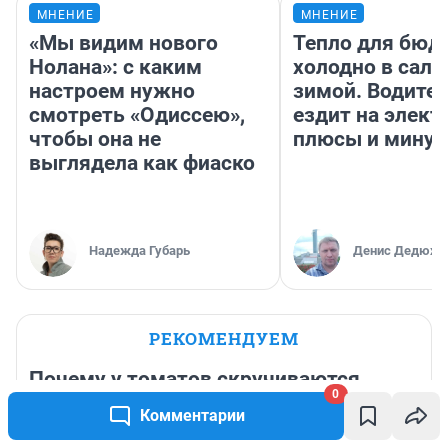
МНЕНИЕ
МНЕНИЕ
«Мы видим нового
Тепло для бюд
Нолана»: с каким
холодно в сало
настроем нужно
зимой. Водител
смотреть «Одиссею»,
ездит на элект
чтобы она не
плюсы и мину
выглядела как фиаско
Надежда Губарь
Денис Дедюхи
РЕКОМЕНДУЕМ
Почему у томатов скручиваются
0
листья — три причины и решение
Комментарии
проблемы