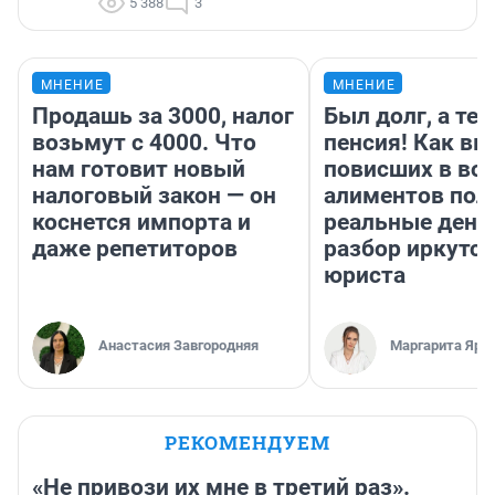
5 388
3
МНЕНИЕ
МНЕНИЕ
Продашь за 3000, налог
Был долг, а те
возьмут с 4000. Что
пенсия! Как вм
нам готовит новый
повисших в во
налоговый закон — он
алиментов пол
коснется импорта и
реальные день
даже репетиторов
разбор иркутск
юриста
Анастасия Завгородняя
Маргарита Яро
РЕКОМЕНДУЕМ
«Не привози их мне в третий раз».