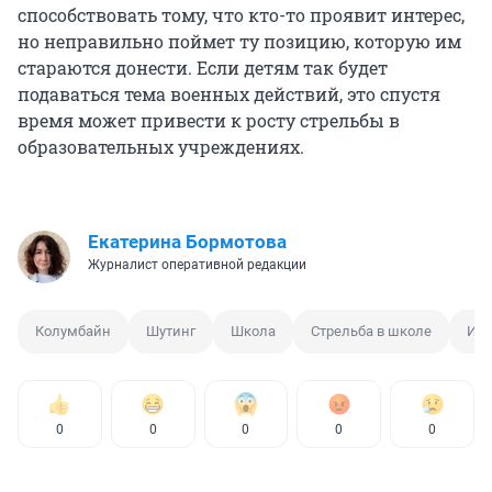
способствовать тому, что кто-то проявит интерес,
но неправильно поймет ту позицию, которую им
стараются донести. Если детям так будет
подаваться тема военных действий, это спустя
время может привести к росту стрельбы в
образовательных учреждениях.
Екатерина Бормотова
Журналист оперативной редакции
Колумбайн
Шутинг
Школа
Стрельба в школе
Иль
0
0
0
0
0