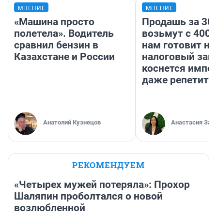
МНЕНИЕ
МНЕНИЕ
«Машина просто
Продашь за 300
полетела». Водитель
возьмут с 4000
сравнил бензин в
нам готовит н
Казахстане и России
налоговый зако
коснется импор
даже репетито
Анатолий Кузнецов
Анастасия Зав
РЕКОМЕНДУЕМ
«Четырех мужей потеряла»: Прохор
Шаляпин проболтался о новой
возлюбленной