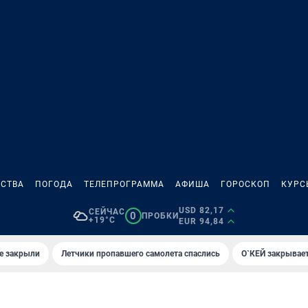
СТВА
ПОГОДА
ТЕЛЕПРОГРАММА
АФИША
ГОРОСКОП
КУРС
USD 82,17
СЕЙЧАС
0
ПРОБКИ
+19°C
EUR 94,84
е закрыли
Летчики пропавшего самолета спаслись
О`КЕЙ закрывает