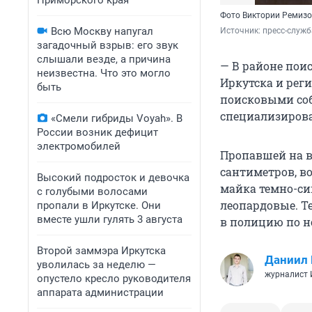
Приморского края
Фото Виктории Ремиз
Всю Москву напугал
Источник: 
пресс-служб
загадочный взрыв: его звук
слышали везде, а причина
— В районе пои
неизвестна. Что это могло
Иркутска и рег
быть
поисковыми соб
специализирова
«Смели гибриды Voyah». В
России возник дефицит
электромобилей
Пропавшей на ви
сантиметров, во
Высокий подросток и девочка
майка темно-си
с голубыми волосами
леопардовые. Те
пропали в Иркутске. Они
вместе ушли гулять 3 августа
в полицию по ном
Второй заммэра Иркутска
Даниил
уволилась за неделю —
журналист
опустело кресло руководителя
аппарата администрации