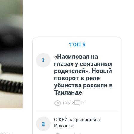
ТОП 5
«Насиловал на
1
глазах у связанных
родителей». Новый
поворот в деле
убийства россиян в
Таиланде
13 612
7
О`КЕЙ закрывается в
2
Иркутске