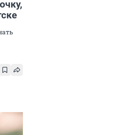
очку,
тске
нать