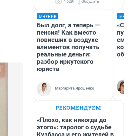
4 629
Обсудить
МНЕНИЕ
МНЕНИ
Был долг, а теперь —
«Спут
пенсия! Как вместо
пургу»
повисших в воздухе
смерт
алиментов получать
котор
реальные деньги:
обнар
разбор иркутского
юриста
Маргарита Ярошенко
РЕКОМЕНДУЕМ
«Плохо, как никогда до
этого»: таролог о судьбе
Кузбасса и его жителей в