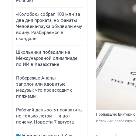
Россию
«Колобок» собрал 100 млн за
два дня проката, но фанаты
Человека-паука объявили ему
войну. Разбираемся в
скандале
Школьники победили на
Международной олимпиаде
по ИИ в Казахстане
Побережье Анапы
заполонили ядовитые
медузы: что происходит с
пляжами
Рабочий день хотят сократить,
Пропавшую Викторию 
но только летом — и вот
Источник: 
пресс-служб
почему. Новости 7 августа
Нагиева не узнать! Как