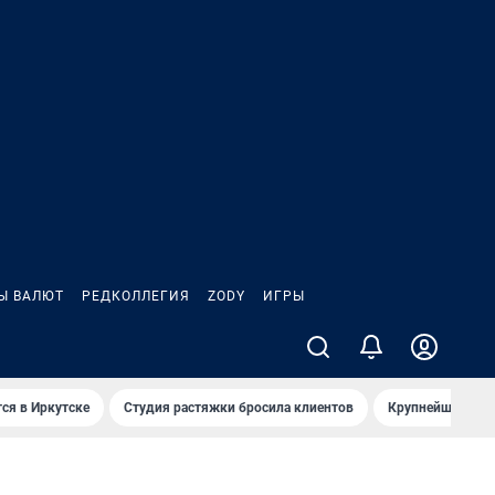
Ы ВАЛЮТ
РЕДКОЛЛЕГИЯ
ZODY
ИГРЫ
ся в Иркутске
Студия растяжки бросила клиентов
Крупнейшие про