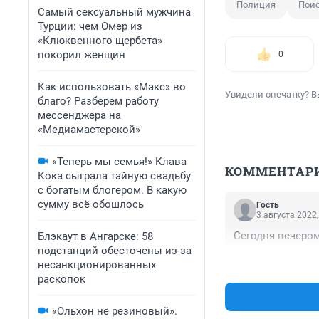
Полиция
Поис
Самый сексуальный мужчина
Турции: чем Омер из
«Клюквенного щербета»
покорил женщин
0
Как использовать «Макс» во
Увидели опечатку? В
благо? Разберем работу
мессенджера на
«Медиамастерской»
«Теперь мы семья!» Клава
КОММЕНТАР
Кока сыграла тайную свадьбу
с богатым блогером. В какую
сумму всё обошлось
Гость
3 августа 2022,
Сегодня вечером 
Блэкаут в Ангарске: 58
подстанций обесточены из-за
несанкционированных
раскопок
«Ольхон не резиновый».