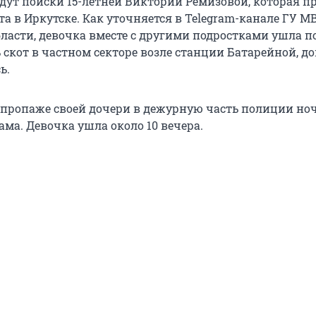
дут поиски 15-летней Виктории Ремизовой, которая п
та в Иркутске. Как уточняется в Telegram-канале ГУ М
бласти, девочка вместе с другими подростками ушла п
 скот в частном секторе возле станции Батарейной, д
ь.
 пропаже своей дочери в дежурную часть полиции но
ама. Девочка ушла около 10 вечера.