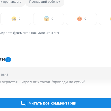
к пропавшего
Пропавший ребенок
0
0
0
ыделите фрагмент и нажмите Ctrl+Enter
ИИ
1
 10:43
вернется... игра у них такая, "пропади на сутки"
Читать все комментарии