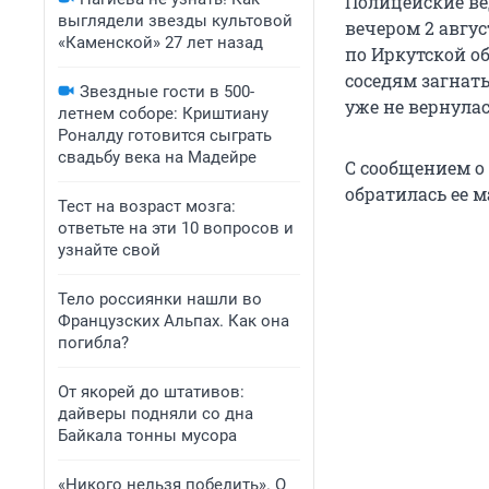
Полицейские ве
выглядели звезды культовой
вечером 2 авгус
«Каменской» 27 лет назад
по Иркутской о
соседям загнать
Звездные гости в 500-
уже не вернулас
летнем соборе: Криштиану
Роналду готовится сыграть
свадьбу века на Мадейре
С сообщением о
обратилась ее м
Тест на возраст мозга:
ответьте на эти 10 вопросов и
узнайте свой
Тело россиянки нашли во
Французских Альпах. Как она
погибла?
От якорей до штативов:
дайверы подняли со дна
Байкала тонны мусора
«Никого нельзя победить». О