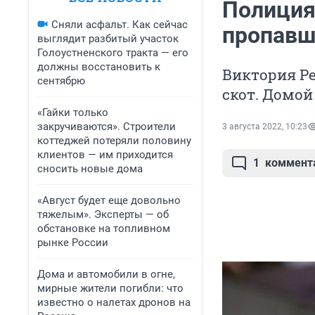
Полиция
Сняли асфальт. Как сейчас
пропавш
выглядит разбитый участок
Голоустненского тракта — его
должны восстановить к
Виктория Ре
сентябрю
скот. Домой
«Гайки только
закручиваются». Строители
3 августа 2022, 10:23
коттеджей потеряли половину
клиентов — им приходится
1
коммент
сносить новые дома
«Август будет еще довольно
тяжелым». Эксперты — об
обстановке на топливном
рынке России
Дома и автомобили в огне,
мирные жители погибли: что
известно о налетах дронов на