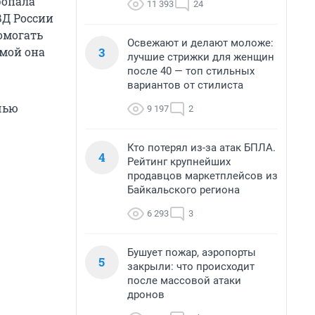
ропала
11 393
24
ВД России
омогать
Освежают и делают моложе:
3
омой она
лучшие стрижки для женщин
после 40 — топ стильных
вариантов от стилиста
чью
9 197
2
Кто потерял из-за атак БПЛА.
4
Рейтинг крупнейших
продавцов маркетплейсов из
Байкальского региона
6 293
3
Бушует пожар, аэропорты
5
закрыли: что происходит
после массовой атаки
дронов